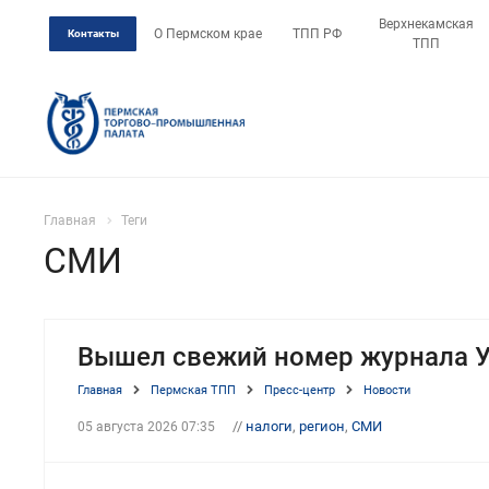
Верхнекамская
О Пермском крае
ТПП РФ
Контакты
ТПП
Главная
Теги
СМИ
Вышел свежий номер журнала У
Главная
Пермская ТПП
Пресс-центр
Новости
//
налоги
,
регион
,
СМИ
05 августа 2026 07:35