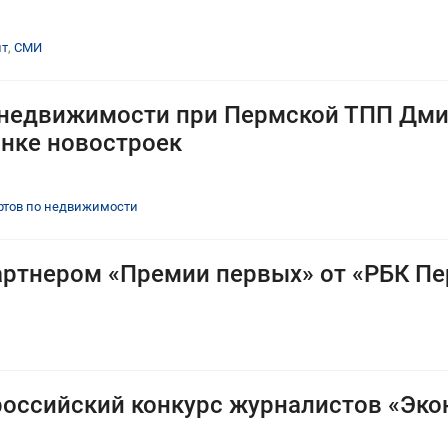
нт
,
СМИ
 недвижимости при Пермской ТПП Дми
ынке новостроек
ртов по недвижимости
артнером «Премии первых» от «РБК П
ероссийский конкурс журналистов «Эк