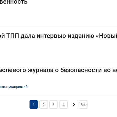
твенность
й ТПП дала интервью изданию «Новы
аслевого журнала о безопасности во в
ных предприятий
1
2
3
4
Все