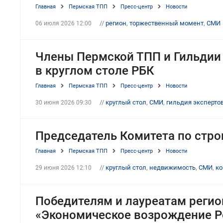
Главная
Пермская ТПП
Пресс-центр
Новости
//
регион
,
торжественный момент
,
СМИ
06 июля 2026 12:00
Члены Пермской ТПП и Гильдии
в круглом столе РБК
Главная
Пермская ТПП
Пресс-центр
Новости
//
круглый стол
,
СМИ
,
гильдия эксперто
30 июня 2026 09:30
Председатель Комитета по стро
Главная
Пермская ТПП
Пресс-центр
Новости
//
круглый стол
,
недвижимость
,
СМИ
,
ко
29 июня 2026 12:10
Победителям и лауреатам регио
«Экономическое возрождение Р