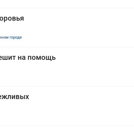
доровья
нном городе
пешит на помощь
режливых