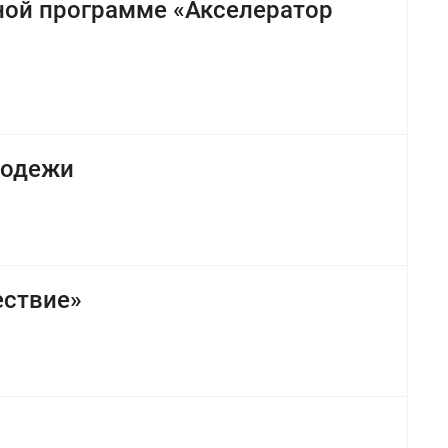
ной программе «Акселератор
лодежи
ествие»