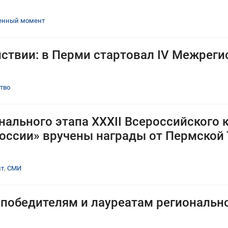
енный момент
йствии: в Перми стартовал IV Межрег
тво
нального этапа XXXII Всероссийского 
оссии» вручены награды от Пермской
нт
,
СМИ
победителям и лауреатам регионально