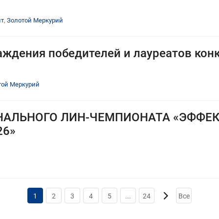
нт
,
Золотой Меркурий
ждения победителей и лауреатов кон
той Меркурий
ИОНАЛЬНОГО ЛИН-ЧЕМПИОНАТА «ЭФФЕ
26»
1
2
3
4
5
...
24
Все