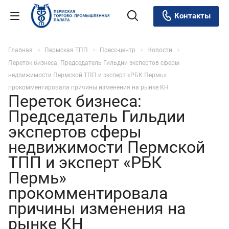
Контакты
Главная
Пермская ТПП
Пресс-центр
Новости
Переток бизнеса: Председатель Гильдии экспертов сферы
недвижимости Пермской ТПП и эксперт «РБК Пермь»
прокомментировала причины изменения на рынке КН
Переток бизнеса:
Председатель Гильдии
экспертов сферы
недвижимости Пермской
ТПП и эксперт «РБК
Пермь»
прокомментировала
причины изменения на
рынке КН