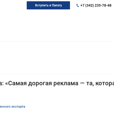
+7 (342) 235-78-48
Вступить в Палату
 «Самая дорогая реклама — та, котора
енного эксперта