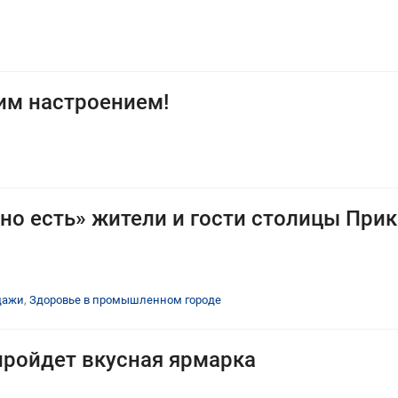
им настроением!
сно есть» жители и гости столицы При
дажи
,
Здоровье в промышленном городе
пройдет вкусная ярмарка