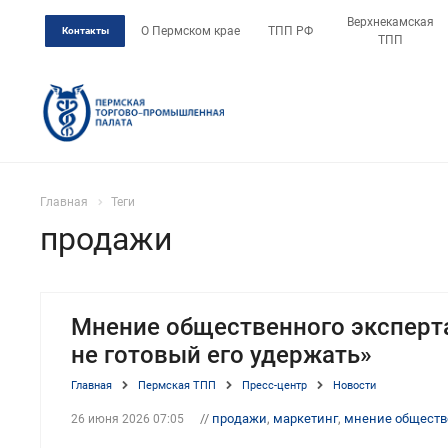
Верхнекамская
О Пермском крае
ТПП РФ
Контакты
ТПП
Главная
Теги
продажи
Мнение общественного эксперта:
не готовый его удержать»
Главная
Пермская ТПП
Пресс-центр
Новости
//
продажи
,
маркетинг
,
мнение обществ
26 июня 2026 07:05