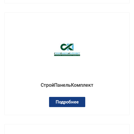
СтройПанельКомплект
Подробнее