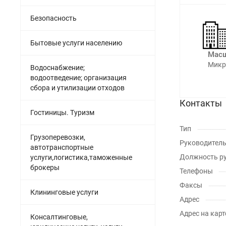
Безопасность
Бытовые услуги населению
Масш
Микр
Водоснабжение;
водоотведение; организация
сбора и утилизации отходов
Контакты
Гостиницы. Туризм
Тип
Грузоперевозки,
Руководител
автотранспортные
Должность р
услуги,логистика,таможенные
брокеры
Телефоны
Факсы
Клининговые услуги
Адрес
Адрес на карт
Консалтинговые,