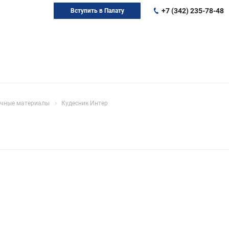
+7 (342) 235-78-48
Вступить в Палату
очные материалы
Кудесник Интер