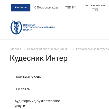
Верхнекамская
О Пермском крае
ТПП РФ
Контакты
ТПП
Главная
Каталог членов Пермской ТПП
Строительные и отдел
Кудесник Интер
Почетные члены
IT и связь
Аудиторские, бухгалтерские
услуги