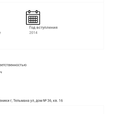
Год вступления
е
2014
ветственностью
ич
ники г, Тельмана ул, дом № 36, кв. 16