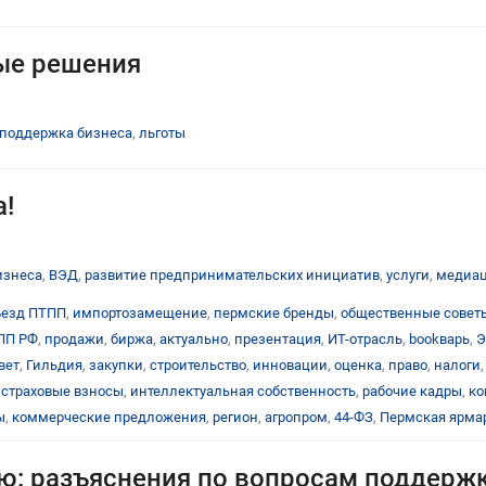
ые решения
поддержка бизнеса
,
льготы
!
изнеса
,
ВЭД
,
развитие предпринимательских инициатив
,
услуги
,
медиа
ъезд ПТПП
,
импортозамещение
,
пермские бренды
,
общественные совет
ПП РФ
,
продажи
,
биржа
,
актуально
,
презентация
,
ИТ-отрасль
,
bookварь
,
Э
вет
,
Гильдия
,
закупки
,
строительство
,
инновации
,
оценка
,
право
,
налоги
,
страховые взносы
,
интеллектуальная собственность
,
рабочие кадры
,
ко
ы
,
коммерческие предложения
,
регион
,
агропром
,
44-ФЗ
,
Пермская ярма
: разъяснения по вопросам поддержки