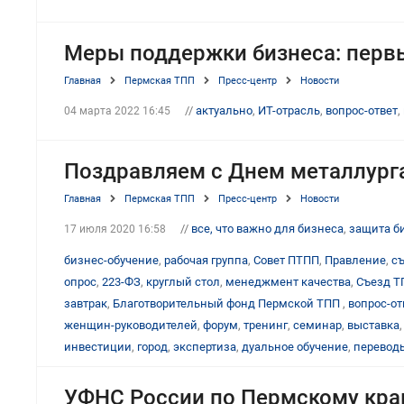
Меры поддержки бизнеса: перв
Главная
Пермская ТПП
Пресс-центр
Новости
//
актуально
,
ИТ-отрасль
,
вопрос-ответ
,
04 марта 2022 16:45
Поздравляем с Днем металлурга
Главная
Пермская ТПП
Пресс-центр
Новости
//
все, что важно для бизнеса
,
защита б
17 июля 2020 16:58
бизнес-обучение
,
рабочая группа
,
Совет ПТПП
,
Правление
,
с
опрос
,
223-ФЗ
,
круглый стол
,
менеджмент качества
,
Съезд Т
завтрак
,
Благотворительный фонд Пермской ТПП
,
вопрос-от
женщин-руководителей
,
форум
,
тренинг
,
семинар
,
выставка
инвестиции
,
город
,
экспертиза
,
дуальное обучение
,
перевод
УФНС России по Пермскому краю