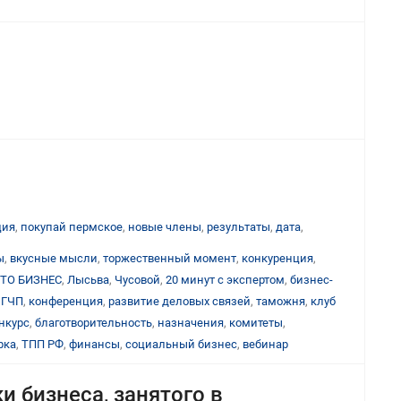
ция
,
покупай пермское
,
новые члены
,
результаты
,
дата
,
ы
,
вкусные мысли
,
торжественный момент
,
конкуренция
,
ТО БИЗНЕС
,
Лысьва
,
Чусовой
,
20 минут с экспертом
,
бизнес-
,
ГЧП
,
конференция
,
развитие деловых связей
,
таможня
,
клуб
нкурс
,
благотворительность
,
назначения
,
комитеты
,
рка
,
ТПП РФ
,
финансы
,
социальный бизнес
,
вебинар
 бизнеса, занятого в