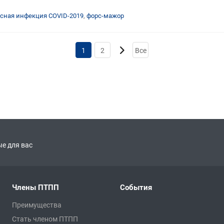
сная инфекция COVID-2019
,
форс-мажор
1
2
Все
е для вас
Члены ПТПП
События
Преимущества
Стать членом ПТПП