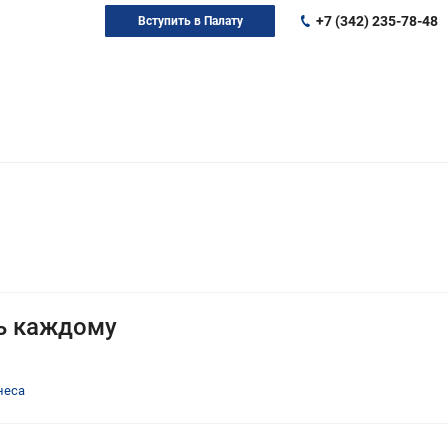
+7 (342) 235-78-48
Вступить в Палату
ь каждому
неса