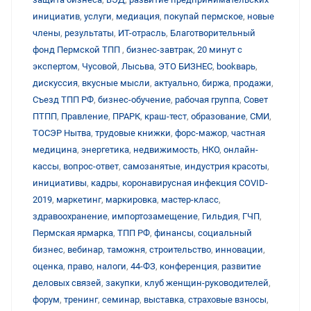
инициатив
,
услуги
,
медиация
,
покупай пермское
,
новые
члены
,
результаты
,
ИТ-отрасль
,
Благотворительный
фонд Пермской ТПП
,
бизнес-завтрак
,
20 минут с
экспертом
,
Чусовой
,
Лысьва
,
ЭТО БИЗНЕС
,
bookварь
,
дискуссия
,
вкусные мысли
,
актуально
,
биржа
,
продажи
,
Съезд ТПП РФ
,
бизнес-обучение
,
рабочая группа
,
Совет
ПТПП
,
Правление
,
ПРАРК
,
краш-тест
,
образование
,
СМИ
,
ТОСЭР Нытва
,
трудовые книжки
,
форс-мажор
,
частная
медицина
,
энергетика
,
недвижимость
,
НКО
,
онлайн-
кассы
,
вопрос-ответ
,
самозанятые
,
индустрия красоты
,
инициативы
,
кадры
,
коронавирусная инфекция COVID-
2019
,
маркетинг
,
маркировка
,
мастер-класс
,
здравоохранение
,
импортозамещение
,
Гильдия
,
ГЧП
,
Пермская ярмарка
,
ТПП РФ
,
финансы
,
социальный
бизнес
,
вебинар
,
таможня
,
строительство
,
инновации
,
оценка
,
право
,
налоги
,
44-ФЗ
,
конференция
,
развитие
деловых связей
,
закупки
,
клуб женщин-руководителей
,
форум
,
тренинг
,
семинар
,
выставка
,
страховые взносы
,