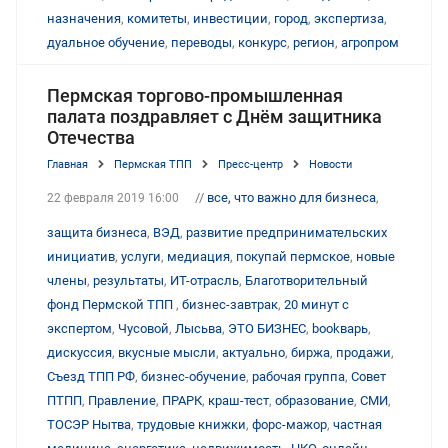
назначения
,
комитеты
,
инвестиции
,
город
,
экспертиза
,
дуальное обучение
,
переводы
,
конкурс
,
регион
,
агропром
Пермская торгово-промышленная
палата поздравляет с Днём защитника
Отечества
Главная
Пермская ТПП
Пресс-центр
Новости
//
все, что важно для бизнеса
,
22 февраля 2019 16:00
защита бизнеса
,
ВЭД
,
развитие предпринимательских
инициатив
,
услуги
,
медиация
,
покупай пермское
,
новые
члены
,
результаты
,
ИТ-отрасль
,
Благотворительный
фонд Пермской ТПП
,
бизнес-завтрак
,
20 минут с
экспертом
,
Чусовой
,
Лысьва
,
ЭТО БИЗНЕС
,
bookварь
,
дискуссия
,
вкусные мысли
,
актуально
,
биржа
,
продажи
,
Съезд ТПП РФ
,
бизнес-обучение
,
рабочая группа
,
Совет
ПТПП
,
Правление
,
ПРАРК
,
краш-тест
,
образование
,
СМИ
,
ТОСЭР Нытва
,
трудовые книжки
,
форс-мажор
,
частная