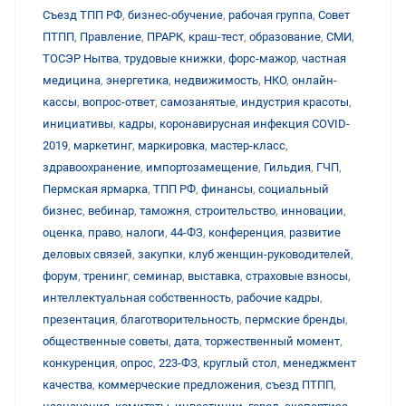
Съезд ТПП РФ
,
бизнес-обучение
,
рабочая группа
,
Совет
ПТПП
,
Правление
,
ПРАРК
,
краш-тест
,
образование
,
СМИ
,
ТОСЭР Нытва
,
трудовые книжки
,
форс-мажор
,
частная
медицина
,
энергетика
,
недвижимость
,
НКО
,
онлайн-
кассы
,
вопрос-ответ
,
самозанятые
,
индустрия красоты
,
инициативы
,
кадры
,
коронавирусная инфекция COVID-
2019
,
маркетинг
,
маркировка
,
мастер-класс
,
здравоохранение
,
импортозамещение
,
Гильдия
,
ГЧП
,
Пермская ярмарка
,
ТПП РФ
,
финансы
,
социальный
бизнес
,
вебинар
,
таможня
,
строительство
,
инновации
,
оценка
,
право
,
налоги
,
44-ФЗ
,
конференция
,
развитие
деловых связей
,
закупки
,
клуб женщин-руководителей
,
форум
,
тренинг
,
семинар
,
выставка
,
страховые взносы
,
интеллектуальная собственность
,
рабочие кадры
,
презентация
,
благотворительность
,
пермские бренды
,
общественные советы
,
дата
,
торжественный момент
,
конкуренция
,
опрос
,
223-ФЗ
,
круглый стол
,
менеджмент
качества
,
коммерческие предложения
,
съезд ПТПП
,