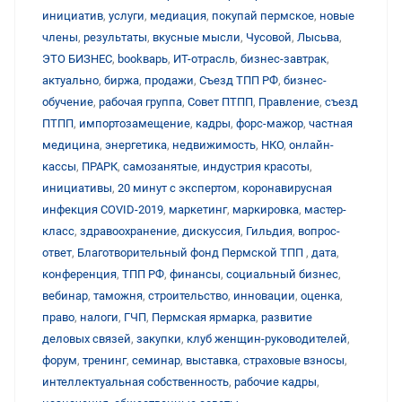
инициатив
,
услуги
,
медиация
,
покупай пермское
,
новые
члены
,
результаты
,
вкусные мысли
,
Чусовой
,
Лысьва
,
ЭТО БИЗНЕС
,
bookварь
,
ИТ-отрасль
,
бизнес-завтрак
,
актуально
,
биржа
,
продажи
,
Съезд ТПП РФ
,
бизнес-
обучение
,
рабочая группа
,
Совет ПТПП
,
Правление
,
съезд
ПТПП
,
импортозамещение
,
кадры
,
форс-мажор
,
частная
медицина
,
энергетика
,
недвижимость
,
НКО
,
онлайн-
кассы
,
ПРАРК
,
самозанятые
,
индустрия красоты
,
инициативы
,
20 минут с экспертом
,
коронавирусная
инфекция COVID-2019
,
маркетинг
,
маркировка
,
мастер-
класс
,
здравоохранение
,
дискуссия
,
Гильдия
,
вопрос-
ответ
,
Благотворительный фонд Пермской ТПП
,
дата
,
конференция
,
ТПП РФ
,
финансы
,
социальный бизнес
,
вебинар
,
таможня
,
строительство
,
инновации
,
оценка
,
право
,
налоги
,
ГЧП
,
Пермская ярмарка
,
развитие
деловых связей
,
закупки
,
клуб женщин-руководителей
,
форум
,
тренинг
,
семинар
,
выставка
,
страховые взносы
,
интеллектуальная собственность
,
рабочие кадры
,