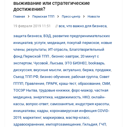
выживание или стратегические
достижения?
Главная
Пермская ТПП
Пресс-центр
Новости
//
все, что важно для бизнеса
,
19 февраля 2019 11:51
защита бизнеса
,
ВЭД
,
развитие предпринимательских
инициатив
,
услуги
,
медиация
,
покупай пермское
,
новые
члены
,
результаты
,
ИТ-отрасль
,
Благотворительный
фонд Пермской ТПП
,
бизнес-завтрак
,
20 минут с
экспертом
,
Чусовой
,
Лысьва
,
ЭТО БИЗНЕС
,
bookварь
,
дискуссия
,
вкусные мысли
,
актуально
,
биржа
,
продажи
,
Съезд ТПП РФ
,
бизнес-обучение
,
рабочая группа
,
Совет
ПТПП
,
Правление
,
ПРАРК
,
краш-тест
,
образование
,
СМИ
,
ТОСЭР Нытва
,
трудовые книжки
,
форс-мажор
,
частная
медицина
,
энергетика
,
недвижимость
,
НКО
,
онлайн-
кассы
,
вопрос-ответ
,
самозанятые
,
индустрия красоты
,
инициативы
,
кадры
,
коронавирусная инфекция COVID-
2019
,
маркетинг
,
маркировка
,
мастер-класс
,
здравоохранение
,
импортозамещение
,
Гильдия
,
ГЧП
,