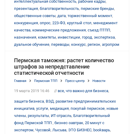
интеллектуальная собственность
,
рабочие кадры
,
презентация
,
благотворительность
,
пермские бренды
,
общественные советы
,
дата
,
торжественный момент
,
конкуренция
,
опрос
,
223-ФЗ
,
круглый стол
,
менеджмент
качества
,
коммерческие предложения
,
съезд ПТПП
,
назначения
,
комитеты
,
инвестиции
,
город
,
экспертиза
,
дуальное обучение
,
переводы
,
конкурс
,
регион
,
агропром
Пермская таможня: растет количество
штрафов за непредставление
статистической отчетности
Главная
Пермская ТПП
Пресс-центр
Новости
//
все, что важно для бизнеса
,
19 марта 2019 16:46
защита бизнеса
,
ВЭД
,
развитие предпринимательских
инициатив
,
услуги
,
медиация
,
покупай пермское
,
новые
члены
,
результаты
,
ИТ-отрасль
,
Благотворительный
фонд Пермской ТПП
,
бизнес-завтрак
,
20 минут с
экспертом
,
Чусовой
,
Лысьва
,
ЭТО БИЗНЕС
,
bookварь
,