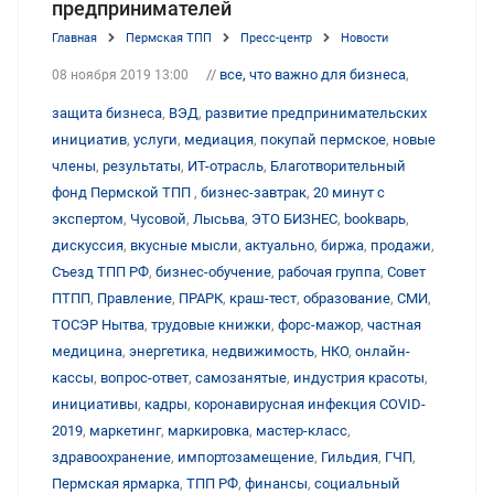
предпринимателей
Главная
Пермская ТПП
Пресс-центр
Новости
//
все, что важно для бизнеса
,
08 ноября 2019 13:00
защита бизнеса
,
ВЭД
,
развитие предпринимательских
инициатив
,
услуги
,
медиация
,
покупай пермское
,
новые
члены
,
результаты
,
ИТ-отрасль
,
Благотворительный
фонд Пермской ТПП
,
бизнес-завтрак
,
20 минут с
экспертом
,
Чусовой
,
Лысьва
,
ЭТО БИЗНЕС
,
bookварь
,
дискуссия
,
вкусные мысли
,
актуально
,
биржа
,
продажи
,
Съезд ТПП РФ
,
бизнес-обучение
,
рабочая группа
,
Совет
ПТПП
,
Правление
,
ПРАРК
,
краш-тест
,
образование
,
СМИ
,
ТОСЭР Нытва
,
трудовые книжки
,
форс-мажор
,
частная
медицина
,
энергетика
,
недвижимость
,
НКО
,
онлайн-
кассы
,
вопрос-ответ
,
самозанятые
,
индустрия красоты
,
инициативы
,
кадры
,
коронавирусная инфекция COVID-
2019
,
маркетинг
,
маркировка
,
мастер-класс
,
здравоохранение
,
импортозамещение
,
Гильдия
,
ГЧП
,
Пермская ярмарка
,
ТПП РФ
,
финансы
,
социальный