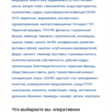
медицина
,
энергетика
,
недвижимость
,
НКО
,
онлайн-
кассы
,
вопрос-ответ
,
самозанятые
,
индустрия красоты
,
инициативы
,
кадры
,
коронавирусная инфекция COVID-
2019
,
маркетинг
,
маркировка
,
мастер-класс
,
здравоохранение
,
импортозамещение
,
Гильдия
,
ГЧП
,
Пермская ярмарка
,
ТПП РФ
,
финансы
,
социальный
бизнес
,
вебинар
,
таможня
,
строительство
,
инновации
,
оценка
,
право
,
налоги
,
44-ФЗ
,
конференция
,
развитие
деловых связей
,
закупки
,
клуб женщин-руководителей
,
форум
,
тренинг
,
семинар
,
выставка
,
страховые взносы
,
интеллектуальная собственность
,
рабочие кадры
,
презентация
,
благотворительность
,
пермские бренды
,
общественные советы
,
дата
,
торжественный момент
,
конкуренция
,
опрос
,
223-ФЗ
,
круглый стол
,
менеджмент
качества
,
коммерческие предложения
,
съезд ПТПП
,
назначения
,
комитеты
,
инвестиции
,
город
,
экспертиза
,
дуальное обучение
,
переводы
,
конкурс
,
регион
,
агропром
Что выбираете вы: оперативное