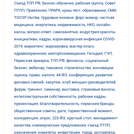
Съезд ТПП РФ
,
бизнес-обучение
,
рабочая группа
,
Совет
ПТПП
,
Правление
,
ПРАРК
,
краш-тест
,
образование
,
СМИ
,
ТОСЭР Нытва
,
трудовые книжки
,
форс-мажор
,
частная
медицина
,
энергетика
,
недвижимость
,
НКО
,
онлайн-
кассы
,
вопрос-ответ
,
самозанятые
,
индустрия красоты
,
инициативы
,
кадры
,
коронавирусная инфекция COVID-
2019
,
маркетинг
,
маркировка
,
мастер-класс
,
здравоохранение
,
импортозамещение
,
Гильдия
,
ГЧП
,
Пермская ярмарка
,
ТПП РФ
,
финансы
,
социальный
бизнес
,
вебинар
,
таможня
,
строительство
,
инновации
,
оценка
,
право
,
налоги
,
44-ФЗ
,
конференция
,
развитие
деловых связей
,
закупки
,
клуб женщин-руководителей
,
форум
,
тренинг
,
семинар
,
выставка
,
страховые взносы
,
интеллектуальная собственность
,
рабочие кадры
,
презентация
,
благотворительность
,
пермские бренды
,
общественные советы
,
дата
,
торжественный момент
,
конкуренция
,
опрос
,
223-ФЗ
,
круглый стол
,
менеджмент
качества
,
коммерческие предложения
,
съезд ПТПП
,
назначения
,
комитеты
,
инвестиции
,
город
,
экспертиза
,