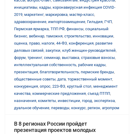
кассы
,
вопрос-ответ
,
самозанятые
,
индустрия красоты
,
инициативы
,
кадры
,
коронавирусная инфекция COVID-
2019
,
маркетинг
,
маркировка
,
мастер-класс
,
здравоохранение
,
импортозамещение
,
Гильдия
,
ГЧП
,
Пермская ярмарка
,
ТПП РФ
,
финансы
,
социальный
бизнес
,
вебинар
,
таможня
,
строительство
,
инновации
,
оценка
,
право
,
налоги
,
44-ФЗ
,
конференция
,
развитие
деловых связей
,
закупки
,
клуб женщин-руководителей
,
форум
,
тренинг
,
семинар
,
выставка
,
страховые взносы
,
интеллектуальная собственность
,
рабочие кадры
,
презентация
,
благотворительность
,
пермские бренды
,
общественные советы
,
дата
,
торжественный момент
,
конкуренция
,
опрос
,
223-ФЗ
,
круглый стол
,
менеджмент
качества
,
коммерческие предложения
,
съезд ПТПП
,
назначения
,
комитеты
,
инвестиции
,
город
,
экспертиза
,
дуальное обучение
,
переводы
,
конкурс
,
регион
,
агропром
В 8 регионах России пройдет
презентация проектов молодых