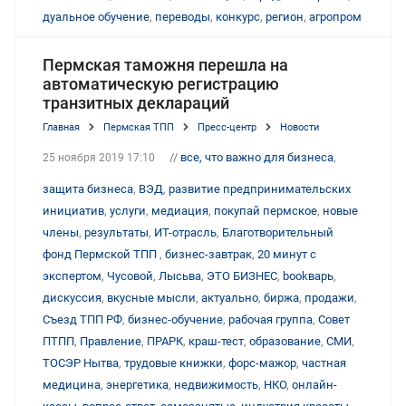
дуальное обучение
,
переводы
,
конкурс
,
регион
,
агропром
Пермская таможня перешла на
автоматическую регистрацию
транзитных деклараций
Главная
Пермская ТПП
Пресс-центр
Новости
//
все, что важно для бизнеса
,
25 ноября 2019 17:10
защита бизнеса
,
ВЭД
,
развитие предпринимательских
инициатив
,
услуги
,
медиация
,
покупай пермское
,
новые
члены
,
результаты
,
ИТ-отрасль
,
Благотворительный
фонд Пермской ТПП
,
бизнес-завтрак
,
20 минут с
экспертом
,
Чусовой
,
Лысьва
,
ЭТО БИЗНЕС
,
bookварь
,
дискуссия
,
вкусные мысли
,
актуально
,
биржа
,
продажи
,
Съезд ТПП РФ
,
бизнес-обучение
,
рабочая группа
,
Совет
ПТПП
,
Правление
,
ПРАРК
,
краш-тест
,
образование
,
СМИ
,
ТОСЭР Нытва
,
трудовые книжки
,
форс-мажор
,
частная
медицина
,
энергетика
,
недвижимость
,
НКО
,
онлайн-