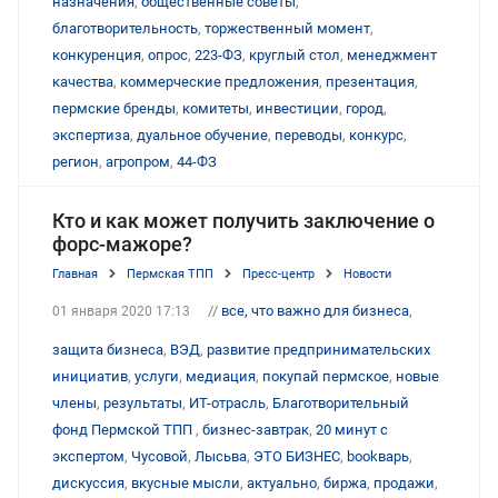
назначения
,
общественные советы
,
благотворительность
,
торжественный момент
,
конкуренция
,
опрос
,
223-ФЗ
,
круглый стол
,
менеджмент
качества
,
коммерческие предложения
,
презентация
,
пермские бренды
,
комитеты
,
инвестиции
,
город
,
экспертиза
,
дуальное обучение
,
переводы
,
конкурс
,
регион
,
агропром
,
44-ФЗ
Кто и как может получить заключение о
форс-мажоре?
Главная
Пермская ТПП
Пресс-центр
Новости
//
все, что важно для бизнеса
,
01 января 2020 17:13
защита бизнеса
,
ВЭД
,
развитие предпринимательских
инициатив
,
услуги
,
медиация
,
покупай пермское
,
новые
члены
,
результаты
,
ИТ-отрасль
,
Благотворительный
фонд Пермской ТПП
,
бизнес-завтрак
,
20 минут с
экспертом
,
Чусовой
,
Лысьва
,
ЭТО БИЗНЕС
,
bookварь
,
дискуссия
,
вкусные мысли
,
актуально
,
биржа
,
продажи
,