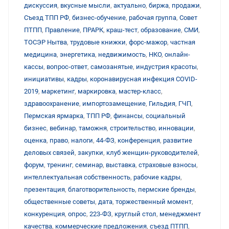
дискуссия
,
вкусные мысли
,
актуально
,
биржа
,
продажи
,
Съезд ТПП РФ
,
бизнес-обучение
,
рабочая группа
,
Совет
ПТПП
,
Правление
,
ПРАРК
,
краш-тест
,
образование
,
СМИ
,
ТОСЭР Нытва
,
трудовые книжки
,
форс-мажор
,
частная
медицина
,
энергетика
,
недвижимость
,
НКО
,
онлайн-
кассы
,
вопрос-ответ
,
самозанятые
,
индустрия красоты
,
инициативы
,
кадры
,
коронавирусная инфекция COVID-
2019
,
маркетинг
,
маркировка
,
мастер-класс
,
здравоохранение
,
импортозамещение
,
Гильдия
,
ГЧП
,
Пермская ярмарка
,
ТПП РФ
,
финансы
,
социальный
бизнес
,
вебинар
,
таможня
,
строительство
,
инновации
,
оценка
,
право
,
налоги
,
44-ФЗ
,
конференция
,
развитие
деловых связей
,
закупки
,
клуб женщин-руководителей
,
форум
,
тренинг
,
семинар
,
выставка
,
страховые взносы
,
интеллектуальная собственность
,
рабочие кадры
,
презентация
,
благотворительность
,
пермские бренды
,
общественные советы
,
дата
,
торжественный момент
,
конкуренция
,
опрос
,
223-ФЗ
,
круглый стол
,
менеджмент
качества
,
коммерческие предложения
,
съезд ПТПП
,