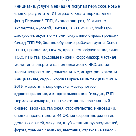
инициатив
,
услуги
,
медиация
,
покупай пермское
,
новые
члены
,
результаты
,
ИТ-отрасль
,
Благотворительный
фонд Пермской ТПП
,
бизнес-завтрак
,
20 минут с
экспертом
,
Чусовой
,
Лысьва
,
ЭТО БИЗНЕС
,
bookварь
,
дискуссия
,
вкусные мысли
,
актуально
,
биржа
,
продажи
,
Съезд ТПП РФ
,
бизнес-обучение
,
рабочая группа
,
Совет
ПТПП
,
Правление
,
ПРАРК
,
краш-тест
,
образование
,
СМИ
,
ТОСЭР Нытва
,
трудовые книжки
,
форс-мажор
,
частная
медицина
,
энергетика
,
недвижимость
,
НКО
,
онлайн-
кассы
,
вопрос-ответ
,
самозанятые
,
индустрия красоты
,
инициативы
,
кадры
,
коронавирусная инфекция COVID-
2019
,
маркетинг
,
маркировка
,
мастер-класс
,
здравоохранение
,
импортозамещение
,
Гильдия
,
ГЧП
,
Пермская ярмарка
,
ТПП РФ
,
финансы
,
социальный
бизнес
,
вебинар
,
таможня
,
строительство
,
инновации
,
оценка
,
право
,
налоги
,
44-ФЗ
,
конференция
,
развитие
деловых связей
,
закупки
,
клуб женщин-руководителей
,
форум
,
тренинг
,
семинар
,
выставка
,
страховые взносы
,