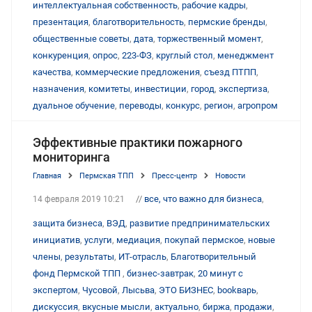
интеллектуальная собственность
,
рабочие кадры
,
презентация
,
благотворительность
,
пермские бренды
,
общественные советы
,
дата
,
торжественный момент
,
конкуренция
,
опрос
,
223-ФЗ
,
круглый стол
,
менеджмент
качества
,
коммерческие предложения
,
съезд ПТПП
,
назначения
,
комитеты
,
инвестиции
,
город
,
экспертиза
,
дуальное обучение
,
переводы
,
конкурс
,
регион
,
агропром
Эффективные практики пожарного
мониторинга
Главная
Пермская ТПП
Пресс-центр
Новости
//
все, что важно для бизнеса
,
14 февраля 2019 10:21
защита бизнеса
,
ВЭД
,
развитие предпринимательских
инициатив
,
услуги
,
медиация
,
покупай пермское
,
новые
члены
,
результаты
,
ИТ-отрасль
,
Благотворительный
фонд Пермской ТПП
,
бизнес-завтрак
,
20 минут с
экспертом
,
Чусовой
,
Лысьва
,
ЭТО БИЗНЕС
,
bookварь
,
дискуссия
,
вкусные мысли
,
актуально
,
биржа
,
продажи
,