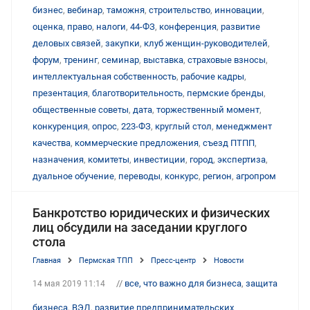
бизнес
,
вебинар
,
таможня
,
строительство
,
инновации
,
оценка
,
право
,
налоги
,
44-ФЗ
,
конференция
,
развитие
деловых связей
,
закупки
,
клуб женщин-руководителей
,
форум
,
тренинг
,
семинар
,
выставка
,
страховые взносы
,
интеллектуальная собственность
,
рабочие кадры
,
презентация
,
благотворительность
,
пермские бренды
,
общественные советы
,
дата
,
торжественный момент
,
конкуренция
,
опрос
,
223-ФЗ
,
круглый стол
,
менеджмент
качества
,
коммерческие предложения
,
съезд ПТПП
,
назначения
,
комитеты
,
инвестиции
,
город
,
экспертиза
,
дуальное обучение
,
переводы
,
конкурс
,
регион
,
агропром
Банкротство юридических и физических
лиц обсудили на заседании круглого
стола
Главная
Пермская ТПП
Пресс-центр
Новости
//
все, что важно для бизнеса
,
защита
14 мая 2019 11:14
бизнеса
,
ВЭД
,
развитие предпринимательских