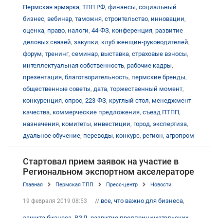
Пермская ярмарка
,
ТПП РФ
,
финансы
,
социальный
бизнес
,
вебинар
,
таможня
,
строительство
,
инновации
,
оценка
,
право
,
налоги
,
44-ФЗ
,
конференция
,
развитие
деловых связей
,
закупки
,
клуб женщин-руководителей
,
форум
,
тренинг
,
семинар
,
выставка
,
страховые взносы
,
интеллектуальная собственность
,
рабочие кадры
,
презентация
,
благотворительность
,
пермские бренды
,
общественные советы
,
дата
,
торжественный момент
,
конкуренция
,
опрос
,
223-ФЗ
,
круглый стол
,
менеджмент
качества
,
коммерческие предложения
,
съезд ПТПП
,
назначения
,
комитеты
,
инвестиции
,
город
,
экспертиза
,
дуальное обучение
,
переводы
,
конкурс
,
регион
,
агропром
Стартовал прием заявок на участие в
Региональном экспортном акселераторе
Главная
Пермская ТПП
Пресс-центр
Новости
//
все, что важно для бизнеса
,
19 февраля 2019 08:53
защита бизнеса
,
ВЭД
,
развитие предпринимательских