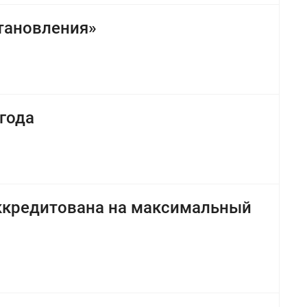
тановления»
года
ккредитована на максимальный