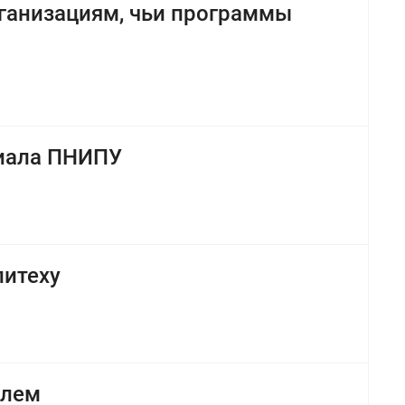
ганизациям, чьи программы
лиала ПНИПУ
литеху
елем