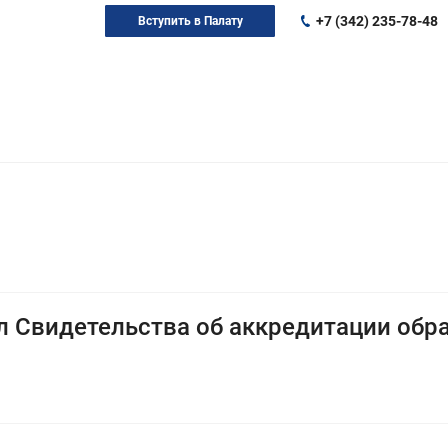
+7 (342) 235-78-48
Вступить в Палату
л Свидетельства об аккредитации об