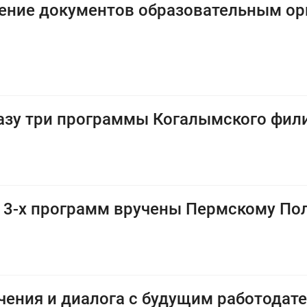
ение документов образовательным ор
азу три программы Когалымского фи
 3-х программ вручены Пермскому По
учения и диалога с будущим работодат