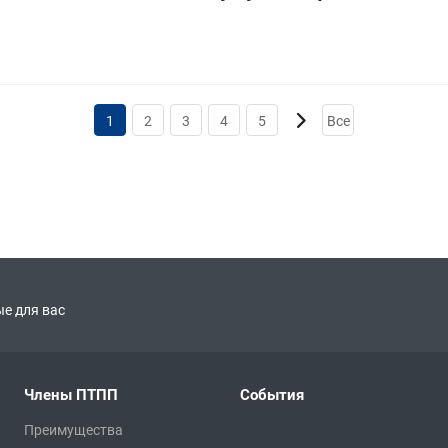
1
2
3
4
5
Все
е для вас
Члены ПТПП
События
Преимущества