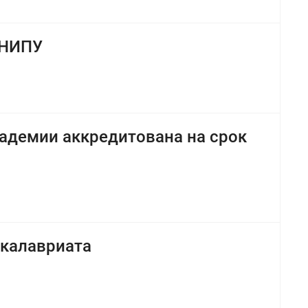
ПНИПУ
адемии аккредитована на срок
акалавриата