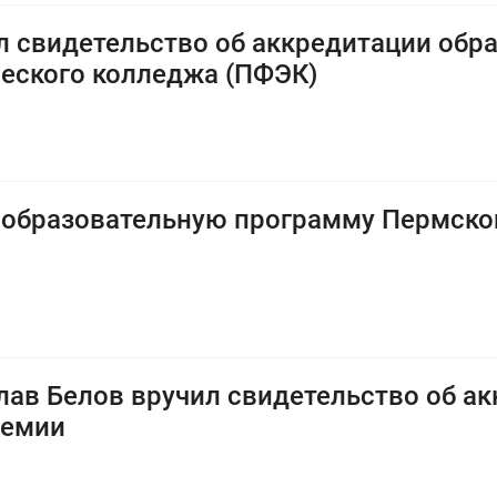
л свидетельство об аккредитации обр
еского колледжа (ПФЭК)
 образовательную программу Пермско
ав Белов вручил свидетельство об а
демии