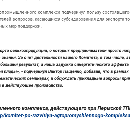
опромышленного комплекса подчеркнул пользу состоявшегос
лей вопросов, касающихся субсидирования для экспорта тов
ьных мер поддержки.
орта сельхозпродукции, о которых предприниматели просто нап
а знаний. За счет деятельности нашего Комитета, в том числе,
больший результат, а наша задумка синергетического эффекта 
 плоды», - подчеркнул Виктор Пащенко, добавив, что в рамках
тематических семинарах, и обсуждать прикладные вопросы пр
в в действующее производство.
енного комплекса, действующего при Пермской ТПП, и
pp/komitet-po-razvitiyu-agropromyshlennogo-kompleksa