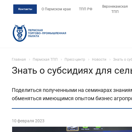
Верхнекамская
О Пермском крае
ТПП РФ
Контакты
ТПП
Главная
Пермская ТПП
Пресс-центр
Новости
Знать о су
Знать о субсидиях для се
Поделиться полученными на семинарах знаниям
обменяться имеющимся опытом бизнес агропро
10 февраля 2023