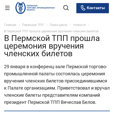
Контакты
Главная
Пермская ТПП
Пресс-центр
Новости
В Пермской ТПП прошла церемония вручения членских билетов
В Пермской ТПП прошла
церемония вручения
членских билетов
29 января в конференц-зале Пермской торгово-
промышленной палаты состоялась церемония
вручения членских билетов присоединившимся
к Палате организациям. Приветствовал и вручал
членские билеты представителям компаний
президент Пермской ТПП Вячеслав Белов.