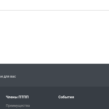
е для вас
Члены ПТПП
События
Преимущества