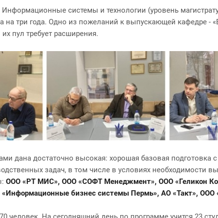
 Информационные системы и технологии (уровень магистрат
 на три года. Одно из пожеланий к выпускающей кафедре - «
 их пул требует расширения.
ками дана достаточно высокая: хорошая базовая подготовка
дственных задач, в том числе в условиях необходимости вы
ы:
ООО «РТ МИС», ООО «СОФТ Менеджмент», ООО «Геликон Ко
О «Информационные бизнес системы Пермь», АО «Такт», ООО 
 человек. На сегодняшний день по программе учится 23 студе