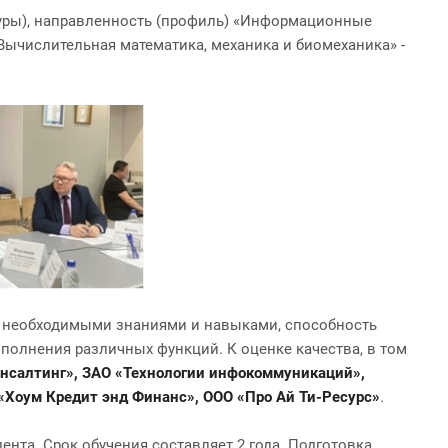
уры), направленность (профиль) «Информационные
Вычислительная математика, механика и биомеханика» -
 с необходимыми знаниями и навыками, способность
полнения различных функций. К оценке качества, в том
нсалтинг», ЗАО «Технологии инфокоммуникаций»,
«Хоум Кредит энд Финанс», ООО «Про Ай Ти-Ресурс»
.
нта. Срок обучения составляет 2 года. Подготовка