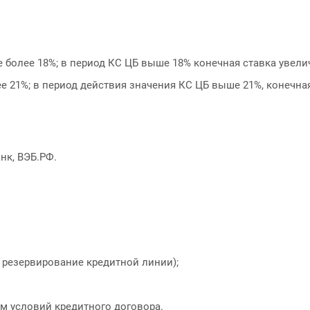
е более 18%; в период КС ЦБ выше 18% конечная ставка увели
е 21%; в период действия значения КС ЦБ выше 21%, конечная
нк, ВЭБ.РФ.
 резервирование кредитной линии);
м условий кредитного договора.