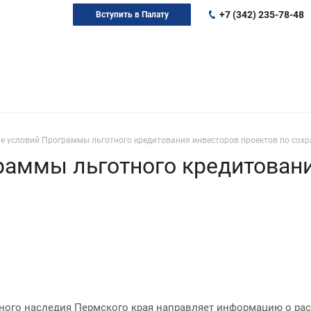
+7 (342) 235-78-48
Вступить в Палату
е условий Программы льготного кредитования инвесторов проектов по сох
аммы льготного кредитовани
урного наследия Пермского края направляет информацию о р