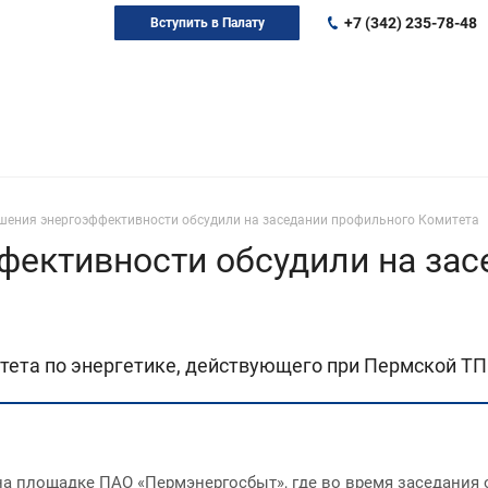
+7 (342) 235-78-48
Вступить в Палату
шения энергоэффективности обсудили на заседании профильного Комитета
фективности обсудили на зас
итета по энергетике, действующего при Пермской ТП
на площадке ПАО «Пермэнергосбыт», где во время заседания