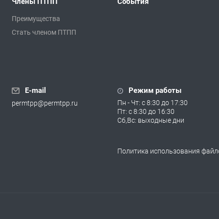
Члены ПТПП
События
Преимущества
Стать членом ПТПП
E-mail
Режим работы
Пн - Чт: с 8:30 до 17:30
permtpp@permtpp.ru
Пт: с 8:30 до 16:30
Сб,Вс: выходные дни
Политика использования файло