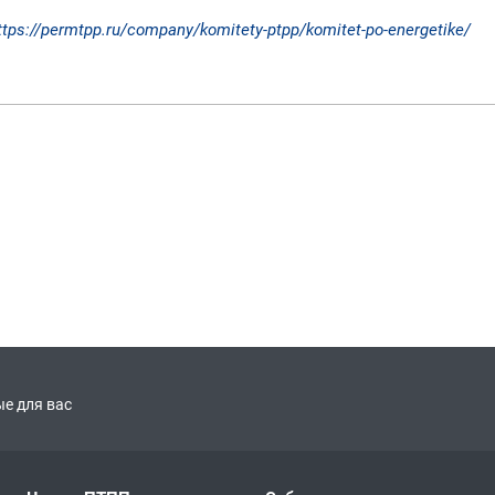
ttps://permtpp.ru/company/komitety-ptpp/komitet-po-energetike/
е для вас