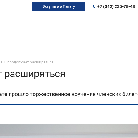
+7 (342) 235-78-48
Вступить в Палату
ТПП продолжает расширяться
т расширяться
те прошло торжественное вручение членских билет