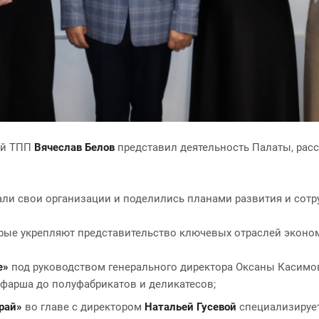
ой ТПП
Вячеслав Белов
представил деятельность Палаты, расс
ли свои организации и поделились планами развития и сотру
орые укрепляют представительство ключевых отраслей эконо
е»
под руководством генерального директора Оксаны Касимо
 фарша до полуфабрикатов и деликатесов;
край»
во главе с директором
Натальей Гусевой
специализирует