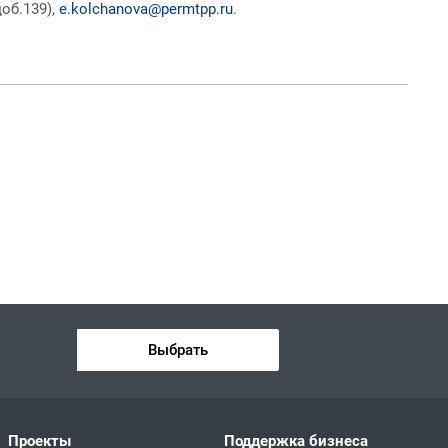
об.139),
e.kolchanova@permtpp.ru
.
Выбрать
Проекты
Поддержка бизнеса