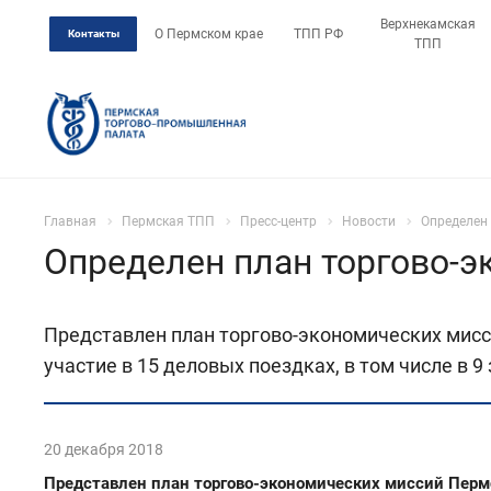
Верхнекамская
О Пермском крае
ТПП РФ
Контакты
ТПП
Главная
Пермская ТПП
Пресс-центр
Новости
Определен 
Определен план торгово-э
Представлен план торгово-экономических мисс
участие в 15 деловых поездках, в том числе в 
20 декабря 2018
Представлен план торгово-экономических миссий Пермс