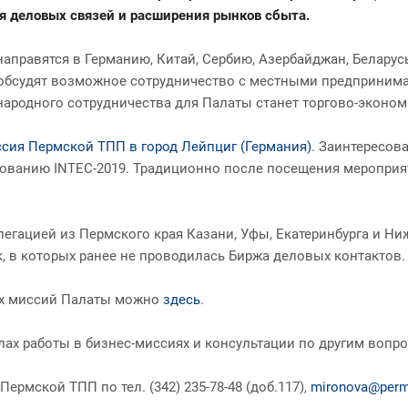
ия деловых связей и расширения рынков сбыта.
аправятся в Германию, Китай, Сербию, Азербайджан, Беларусь
обсудят возможное сотрудничество с местными предпринима
одного сотрудничества для Палаты станет торгово-экономич
сия Пермской ТПП в город Лейпциг (Германия)
. Заинтересо
ванию INTEC-2019. Традиционно после посещения мероприя
легацией из Пермского края Казани, Уфы, Екатеринбурга и Н
, в которых ранее не проводилась Биржа деловых контактов.
их миссий Палаты можно
здесь
.
ах работы в бизнес-миссиях и консультации по другим вопр
мской ТПП по тел. (342) 235-78-48 (доб.117),
mironova@perm