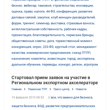
бизнес
,
вебинар
,
таможня
,
строительство
,
инновации
,
оценка
,
право
,
налоги
,
44-ФЗ
,
конференция
,
развитие
деловых связей
,
закупки
,
клуб женщин-руководителей
,
форум
,
тренинг
,
семинар
,
выставка
,
страховые взносы
,
интеллектуальная собственность
,
рабочие кадры
,
презентация
,
благотворительность
,
пермские бренды
,
общественные советы
,
дата
,
торжественный момент
,
конкуренция
,
опрос
,
223-ФЗ
,
круглый стол
,
менеджмент
качества
,
коммерческие предложения
,
съезд ПТПП
,
назначения
,
комитеты
,
инвестиции
,
город
,
экспертиза
,
дуальное обучение
,
переводы
,
конкурс
,
регион
,
агропром
Стартовал прием заявок на участие в
Региональном экспортном акселераторе
Главная
Пермская ТПП
Пресс-центр
Новости
//
все, что важно для бизнеса
,
19 февраля 2019 08:53
защита бизнеса
,
ВЭД
,
развитие предпринимательских