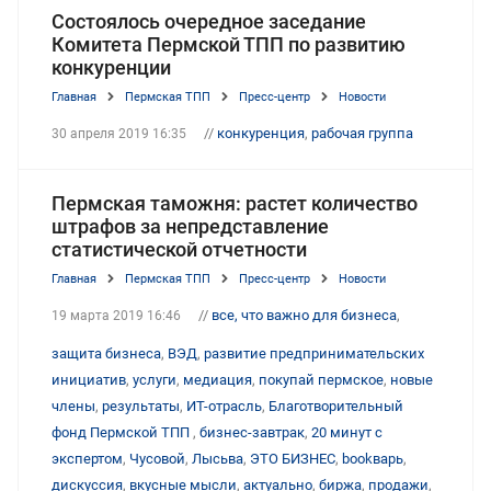
Состоялось очередное заседание
Комитета Пермской ТПП по развитию
конкуренции
Главная
Пермская ТПП
Пресс-центр
Новости
//
конкуренция
,
рабочая группа
30 апреля 2019 16:35
Пермская таможня: растет количество
штрафов за непредставление
статистической отчетности
Главная
Пермская ТПП
Пресс-центр
Новости
//
все, что важно для бизнеса
,
19 марта 2019 16:46
защита бизнеса
,
ВЭД
,
развитие предпринимательских
инициатив
,
услуги
,
медиация
,
покупай пермское
,
новые
члены
,
результаты
,
ИТ-отрасль
,
Благотворительный
фонд Пермской ТПП
,
бизнес-завтрак
,
20 минут с
экспертом
,
Чусовой
,
Лысьва
,
ЭТО БИЗНЕС
,
bookварь
,
дискуссия
,
вкусные мысли
,
актуально
,
биржа
,
продажи
,