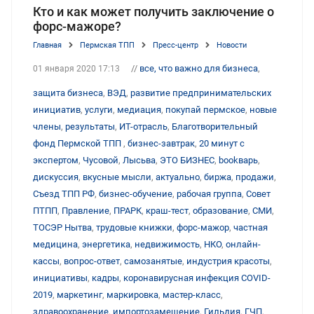
Кто и как может получить заключение о
форс-мажоре?
Главная
Пермская ТПП
Пресс-центр
Новости
//
все, что важно для бизнеса
,
01 января 2020 17:13
защита бизнеса
,
ВЭД
,
развитие предпринимательских
инициатив
,
услуги
,
медиация
,
покупай пермское
,
новые
члены
,
результаты
,
ИТ-отрасль
,
Благотворительный
фонд Пермской ТПП
,
бизнес-завтрак
,
20 минут с
экспертом
,
Чусовой
,
Лысьва
,
ЭТО БИЗНЕС
,
bookварь
,
дискуссия
,
вкусные мысли
,
актуально
,
биржа
,
продажи
,
Съезд ТПП РФ
,
бизнес-обучение
,
рабочая группа
,
Совет
ПТПП
,
Правление
,
ПРАРК
,
краш-тест
,
образование
,
СМИ
,
ТОСЭР Нытва
,
трудовые книжки
,
форс-мажор
,
частная
медицина
,
энергетика
,
недвижимость
,
НКО
,
онлайн-
кассы
,
вопрос-ответ
,
самозанятые
,
индустрия красоты
,
инициативы
,
кадры
,
коронавирусная инфекция COVID-
2019
,
маркетинг
,
маркировка
,
мастер-класс
,
здравоохранение
,
импортозамещение
,
Гильдия
,
ГЧП
,