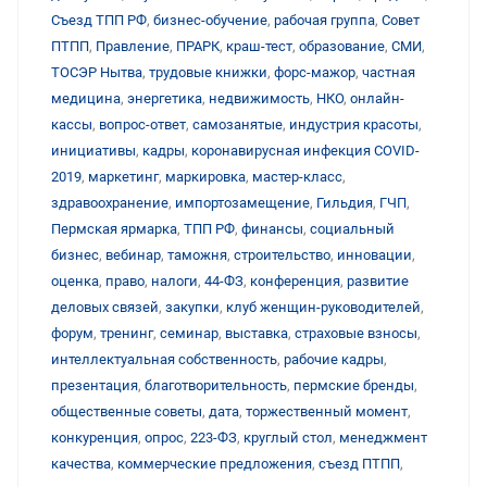
Съезд ТПП РФ
,
бизнес-обучение
,
рабочая группа
,
Совет
ПТПП
,
Правление
,
ПРАРК
,
краш-тест
,
образование
,
СМИ
,
ТОСЭР Нытва
,
трудовые книжки
,
форс-мажор
,
частная
медицина
,
энергетика
,
недвижимость
,
НКО
,
онлайн-
кассы
,
вопрос-ответ
,
самозанятые
,
индустрия красоты
,
инициативы
,
кадры
,
коронавирусная инфекция COVID-
2019
,
маркетинг
,
маркировка
,
мастер-класс
,
здравоохранение
,
импортозамещение
,
Гильдия
,
ГЧП
,
Пермская ярмарка
,
ТПП РФ
,
финансы
,
социальный
бизнес
,
вебинар
,
таможня
,
строительство
,
инновации
,
оценка
,
право
,
налоги
,
44-ФЗ
,
конференция
,
развитие
деловых связей
,
закупки
,
клуб женщин-руководителей
,
форум
,
тренинг
,
семинар
,
выставка
,
страховые взносы
,
интеллектуальная собственность
,
рабочие кадры
,
презентация
,
благотворительность
,
пермские бренды
,
общественные советы
,
дата
,
торжественный момент
,
конкуренция
,
опрос
,
223-ФЗ
,
круглый стол
,
менеджмент
качества
,
коммерческие предложения
,
съезд ПТПП
,