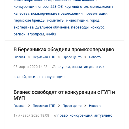
конкуренция
,
опрос
,
223-ФЗ
,
круглый стол
,
менеджмент
качества
,
коммерческие предложения
,
презентация
,
пермские бренды
,
комитеты
,
инвестиции
,
город
,
экспертиза
,
дуальное обучение
,
переводы
,
конкурс
,
регион
,
агропром
,
44-ФЗ
В Березниках обсудили промкооперацию
Главная
Пермская ТПП
Пресс-центр
Новости
//
закупки
,
развитие деловых
05 марта 2020 14:23
связей
,
регион
,
конкуренция
Бизнес освободят от конкуренции с ГУП и
МУП
Главная
Пермская ТПП
Пресс-центр
Новости
//
право
,
конкуренция
,
актуально
17 января 2020 18:08