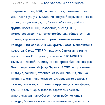
//
все, что важно для бизнеса
,
17 июля 2020 16:58
защита бизнеса
,
ВЭД
,
развитие предпринимательских
инициатив
,
услуги
,
медиация
,
покупай пермское
,
новые
члены
,
результаты
,
дата
,
бизнес-обучение
,
рабочая
группа
,
Совет ПТПП
,
Правление
,
съезд ПТПП
,
импортозамещение
,
пермские бренды
,
общественные
советы
,
вкусные мысли
,
торжественный момент
,
конкуренция
,
опрос
,
223-ФЗ
,
круглый стол
,
менеджмент
качества
,
Съезд ТПП РФ
,
продажи
,
биржа
,
актуально
,
презентация
,
ИТ-отрасль
,
bookварь
,
ЭТО БИЗНЕС
,
Лысьва
,
Чусовой
,
20 минут с экспертом
,
бизнес-завтрак
,
Благотворительный фонд Пермской ТПП
,
вопрос-ответ
,
Гильдия
,
закупки
,
строительство
,
инновации
,
оценка
,
право
,
налоги
,
ГЧП
,
конференция
,
развитие деловых
связей
,
таможня
,
клуб женщин-руководителей
,
форум
,
тренинг
,
семинар
,
выставка
,
страховые взносы
,
интеллектуальная собственность
,
рабочие кадры
,
конкурс
,
благотворительность
,
назначения
,
комитеты
,