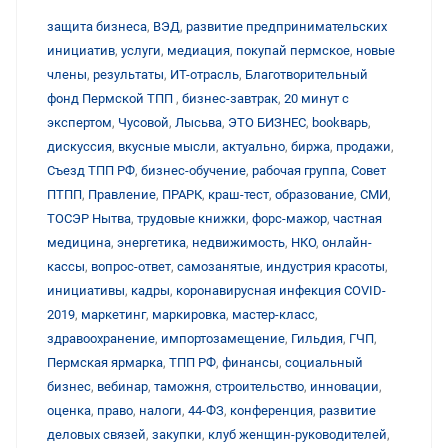
защита бизнеса
,
ВЭД
,
развитие предпринимательских
инициатив
,
услуги
,
медиация
,
покупай пермское
,
новые
члены
,
результаты
,
ИТ-отрасль
,
Благотворительный
фонд Пермской ТПП
,
бизнес-завтрак
,
20 минут с
экспертом
,
Чусовой
,
Лысьва
,
ЭТО БИЗНЕС
,
bookварь
,
дискуссия
,
вкусные мысли
,
актуально
,
биржа
,
продажи
,
Съезд ТПП РФ
,
бизнес-обучение
,
рабочая группа
,
Совет
ПТПП
,
Правление
,
ПРАРК
,
краш-тест
,
образование
,
СМИ
,
ТОСЭР Нытва
,
трудовые книжки
,
форс-мажор
,
частная
медицина
,
энергетика
,
недвижимость
,
НКО
,
онлайн-
кассы
,
вопрос-ответ
,
самозанятые
,
индустрия красоты
,
инициативы
,
кадры
,
коронавирусная инфекция COVID-
2019
,
маркетинг
,
маркировка
,
мастер-класс
,
здравоохранение
,
импортозамещение
,
Гильдия
,
ГЧП
,
Пермская ярмарка
,
ТПП РФ
,
финансы
,
социальный
бизнес
,
вебинар
,
таможня
,
строительство
,
инновации
,
оценка
,
право
,
налоги
,
44-ФЗ
,
конференция
,
развитие
деловых связей
,
закупки
,
клуб женщин-руководителей
,