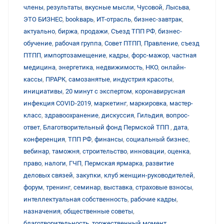
члены
,
результаты
,
вкусные мысли
,
Чусовой
,
Лысьва
,
ЭТО БИЗНЕС
,
bookварь
,
ИТ-отрасль
,
бизнес-завтрак
,
актуально
,
биржа
,
продажи
,
Съезд ТПП РФ
,
бизнес-
обучение
,
рабочая группа
,
Совет ПТПП
,
Правление
,
съезд
ПТПП
,
импортозамещение
,
кадры
,
форс-мажор
,
частная
медицина
,
энергетика
,
недвижимость
,
НКО
,
онлайн-
кассы
,
ПРАРК
,
самозанятые
,
индустрия красоты
,
инициативы
,
20 минут с экспертом
,
коронавирусная
инфекция COVID-2019
,
маркетинг
,
маркировка
,
мастер-
класс
,
здравоохранение
,
дискуссия
,
Гильдия
,
вопрос-
ответ
,
Благотворительный фонд Пермской ТПП
,
дата
,
конференция
,
ТПП РФ
,
финансы
,
социальный бизнес
,
вебинар
,
таможня
,
строительство
,
инновации
,
оценка
,
право
,
налоги
,
ГЧП
,
Пермская ярмарка
,
развитие
деловых связей
,
закупки
,
клуб женщин-руководителей
,
форум
,
тренинг
,
семинар
,
выставка
,
страховые взносы
,
интеллектуальная собственность
,
рабочие кадры
,
назначения
,
общественные советы
,
благотворительность
,
торжественный момент
,