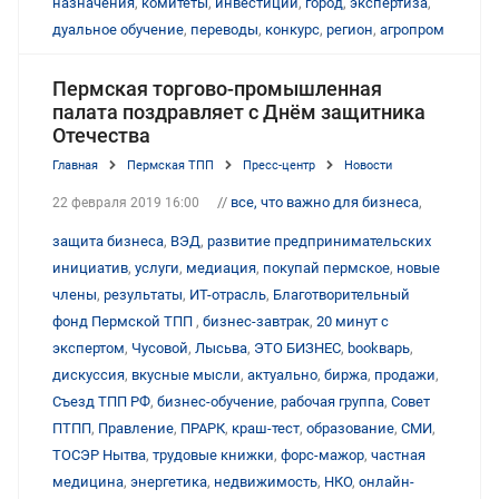
назначения
,
комитеты
,
инвестиции
,
город
,
экспертиза
,
дуальное обучение
,
переводы
,
конкурс
,
регион
,
агропром
Пермская торгово-промышленная
палата поздравляет с Днём защитника
Отечества
Главная
Пермская ТПП
Пресс-центр
Новости
//
все, что важно для бизнеса
,
22 февраля 2019 16:00
защита бизнеса
,
ВЭД
,
развитие предпринимательских
инициатив
,
услуги
,
медиация
,
покупай пермское
,
новые
члены
,
результаты
,
ИТ-отрасль
,
Благотворительный
фонд Пермской ТПП
,
бизнес-завтрак
,
20 минут с
экспертом
,
Чусовой
,
Лысьва
,
ЭТО БИЗНЕС
,
bookварь
,
дискуссия
,
вкусные мысли
,
актуально
,
биржа
,
продажи
,
Съезд ТПП РФ
,
бизнес-обучение
,
рабочая группа
,
Совет
ПТПП
,
Правление
,
ПРАРК
,
краш-тест
,
образование
,
СМИ
,
ТОСЭР Нытва
,
трудовые книжки
,
форс-мажор
,
частная
медицина
,
энергетика
,
недвижимость
,
НКО
,
онлайн-