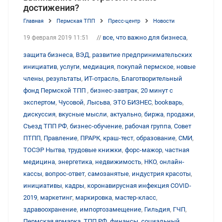
достижения?
Главная
Пермская ТПП
Пресс-центр
Новости
//
все, что важно для бизнеса
,
19 февраля 2019 11:51
защита бизнеса
,
ВЭД
,
развитие предпринимательских
инициатив
,
услуги
,
медиация
,
покупай пермское
,
новые
члены
,
результаты
,
ИТ-отрасль
,
Благотворительный
фонд Пермской ТПП
,
бизнес-завтрак
,
20 минут с
экспертом
,
Чусовой
,
Лысьва
,
ЭТО БИЗНЕС
,
bookварь
,
дискуссия
,
вкусные мысли
,
актуально
,
биржа
,
продажи
,
Съезд ТПП РФ
,
бизнес-обучение
,
рабочая группа
,
Совет
ПТПП
,
Правление
,
ПРАРК
,
краш-тест
,
образование
,
СМИ
,
ТОСЭР Нытва
,
трудовые книжки
,
форс-мажор
,
частная
медицина
,
энергетика
,
недвижимость
,
НКО
,
онлайн-
кассы
,
вопрос-ответ
,
самозанятые
,
индустрия красоты
,
инициативы
,
кадры
,
коронавирусная инфекция COVID-
2019
,
маркетинг
,
маркировка
,
мастер-класс
,
здравоохранение
,
импортозамещение
,
Гильдия
,
ГЧП
,
Пермская ярмарка
,
ТПП РФ
,
финансы
,
социальный