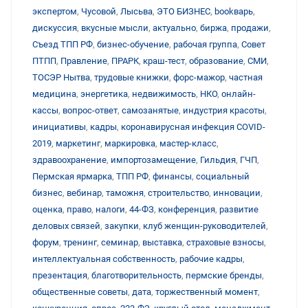
экспертом
,
Чусовой
,
Лысьва
,
ЭТО БИЗНЕС
,
bookварь
,
дискуссия
,
вкусные мысли
,
актуально
,
биржа
,
продажи
,
Съезд ТПП РФ
,
бизнес-обучение
,
рабочая группа
,
Совет
ПТПП
,
Правление
,
ПРАРК
,
краш-тест
,
образование
,
СМИ
,
ТОСЭР Нытва
,
трудовые книжки
,
форс-мажор
,
частная
медицина
,
энергетика
,
недвижимость
,
НКО
,
онлайн-
кассы
,
вопрос-ответ
,
самозанятые
,
индустрия красоты
,
инициативы
,
кадры
,
коронавирусная инфекция COVID-
2019
,
маркетинг
,
маркировка
,
мастер-класс
,
здравоохранение
,
импортозамещение
,
Гильдия
,
ГЧП
,
Пермская ярмарка
,
ТПП РФ
,
финансы
,
социальный
бизнес
,
вебинар
,
таможня
,
строительство
,
инновации
,
оценка
,
право
,
налоги
,
44-ФЗ
,
конференция
,
развитие
деловых связей
,
закупки
,
клуб женщин-руководителей
,
форум
,
тренинг
,
семинар
,
выставка
,
страховые взносы
,
интеллектуальная собственность
,
рабочие кадры
,
презентация
,
благотворительность
,
пермские бренды
,
общественные советы
,
дата
,
торжественный момент
,