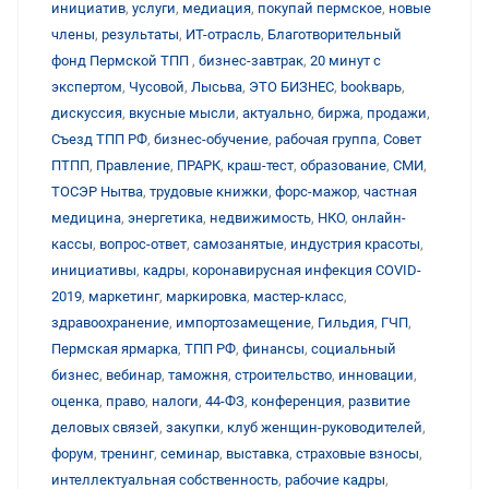
инициатив
,
услуги
,
медиация
,
покупай пермское
,
новые
члены
,
результаты
,
ИТ-отрасль
,
Благотворительный
фонд Пермской ТПП
,
бизнес-завтрак
,
20 минут с
экспертом
,
Чусовой
,
Лысьва
,
ЭТО БИЗНЕС
,
bookварь
,
дискуссия
,
вкусные мысли
,
актуально
,
биржа
,
продажи
,
Съезд ТПП РФ
,
бизнес-обучение
,
рабочая группа
,
Совет
ПТПП
,
Правление
,
ПРАРК
,
краш-тест
,
образование
,
СМИ
,
ТОСЭР Нытва
,
трудовые книжки
,
форс-мажор
,
частная
медицина
,
энергетика
,
недвижимость
,
НКО
,
онлайн-
кассы
,
вопрос-ответ
,
самозанятые
,
индустрия красоты
,
инициативы
,
кадры
,
коронавирусная инфекция COVID-
2019
,
маркетинг
,
маркировка
,
мастер-класс
,
здравоохранение
,
импортозамещение
,
Гильдия
,
ГЧП
,
Пермская ярмарка
,
ТПП РФ
,
финансы
,
социальный
бизнес
,
вебинар
,
таможня
,
строительство
,
инновации
,
оценка
,
право
,
налоги
,
44-ФЗ
,
конференция
,
развитие
деловых связей
,
закупки
,
клуб женщин-руководителей
,
форум
,
тренинг
,
семинар
,
выставка
,
страховые взносы
,
интеллектуальная собственность
,
рабочие кадры
,