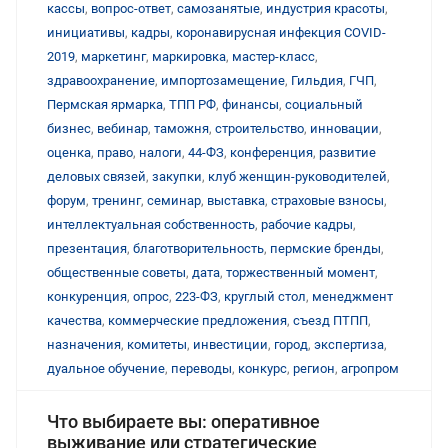
кассы
,
вопрос-ответ
,
самозанятые
,
индустрия красоты
,
инициативы
,
кадры
,
коронавирусная инфекция COVID-
2019
,
маркетинг
,
маркировка
,
мастер-класс
,
здравоохранение
,
импортозамещение
,
Гильдия
,
ГЧП
,
Пермская ярмарка
,
ТПП РФ
,
финансы
,
социальный
бизнес
,
вебинар
,
таможня
,
строительство
,
инновации
,
оценка
,
право
,
налоги
,
44-ФЗ
,
конференция
,
развитие
деловых связей
,
закупки
,
клуб женщин-руководителей
,
форум
,
тренинг
,
семинар
,
выставка
,
страховые взносы
,
интеллектуальная собственность
,
рабочие кадры
,
презентация
,
благотворительность
,
пермские бренды
,
общественные советы
,
дата
,
торжественный момент
,
конкуренция
,
опрос
,
223-ФЗ
,
круглый стол
,
менеджмент
качества
,
коммерческие предложения
,
съезд ПТПП
,
назначения
,
комитеты
,
инвестиции
,
город
,
экспертиза
,
дуальное обучение
,
переводы
,
конкурс
,
регион
,
агропром
Что выбираете вы: оперативное
выживание или стратегические