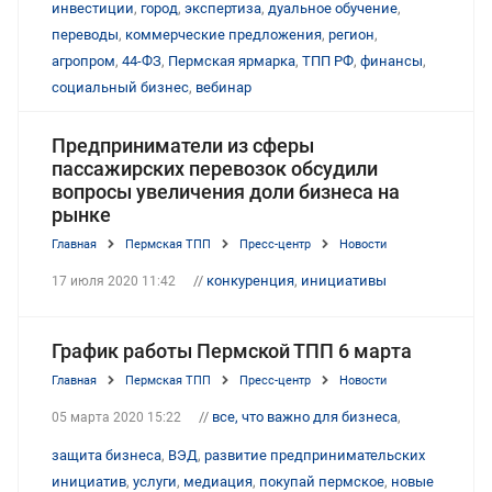
инвестиции
,
город
,
экспертиза
,
дуальное обучение
,
переводы
,
коммерческие предложения
,
регион
,
агропром
,
44-ФЗ
,
Пермская ярмарка
,
ТПП РФ
,
финансы
,
социальный бизнес
,
вебинар
Предприниматели из сферы
пассажирских перевозок обсудили
вопросы увеличения доли бизнеса на
рынке
Главная
Пермская ТПП
Пресс-центр
Новости
//
конкуренция
,
инициативы
17 июля 2020 11:42
График работы Пермской ТПП 6 марта
Главная
Пермская ТПП
Пресс-центр
Новости
//
все, что важно для бизнеса
,
05 марта 2020 15:22
защита бизнеса
,
ВЭД
,
развитие предпринимательских
инициатив
,
услуги
,
медиация
,
покупай пермское
,
новые