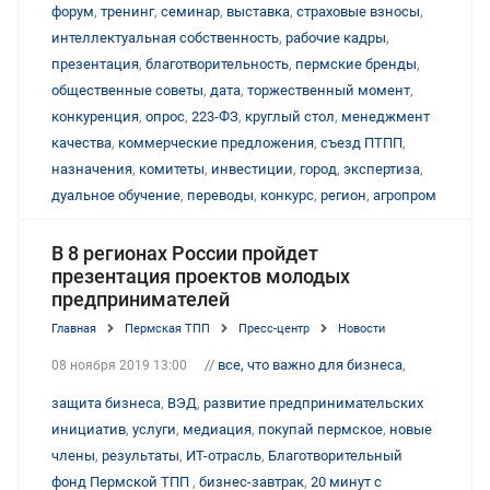
форум
,
тренинг
,
семинар
,
выставка
,
страховые взносы
,
интеллектуальная собственность
,
рабочие кадры
,
презентация
,
благотворительность
,
пермские бренды
,
общественные советы
,
дата
,
торжественный момент
,
конкуренция
,
опрос
,
223-ФЗ
,
круглый стол
,
менеджмент
качества
,
коммерческие предложения
,
съезд ПТПП
,
назначения
,
комитеты
,
инвестиции
,
город
,
экспертиза
,
дуальное обучение
,
переводы
,
конкурс
,
регион
,
агропром
В 8 регионах России пройдет
презентация проектов молодых
предпринимателей
Главная
Пермская ТПП
Пресс-центр
Новости
//
все, что важно для бизнеса
,
08 ноября 2019 13:00
защита бизнеса
,
ВЭД
,
развитие предпринимательских
инициатив
,
услуги
,
медиация
,
покупай пермское
,
новые
члены
,
результаты
,
ИТ-отрасль
,
Благотворительный
фонд Пермской ТПП
,
бизнес-завтрак
,
20 минут с