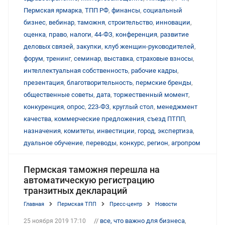
Пермская ярмарка
,
ТПП РФ
,
финансы
,
социальный
бизнес
,
вебинар
,
таможня
,
строительство
,
инновации
,
оценка
,
право
,
налоги
,
44-ФЗ
,
конференция
,
развитие
деловых связей
,
закупки
,
клуб женщин-руководителей
,
форум
,
тренинг
,
семинар
,
выставка
,
страховые взносы
,
интеллектуальная собственность
,
рабочие кадры
,
презентация
,
благотворительность
,
пермские бренды
,
общественные советы
,
дата
,
торжественный момент
,
конкуренция
,
опрос
,
223-ФЗ
,
круглый стол
,
менеджмент
качества
,
коммерческие предложения
,
съезд ПТПП
,
назначения
,
комитеты
,
инвестиции
,
город
,
экспертиза
,
дуальное обучение
,
переводы
,
конкурс
,
регион
,
агропром
Пермская таможня перешла на
автоматическую регистрацию
транзитных деклараций
Главная
Пермская ТПП
Пресс-центр
Новости
//
все, что важно для бизнеса
,
25 ноября 2019 17:10