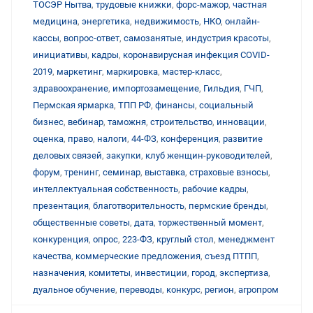
ТОСЭР Нытва
,
трудовые книжки
,
форс-мажор
,
частная
медицина
,
энергетика
,
недвижимость
,
НКО
,
онлайн-
кассы
,
вопрос-ответ
,
самозанятые
,
индустрия красоты
,
инициативы
,
кадры
,
коронавирусная инфекция COVID-
2019
,
маркетинг
,
маркировка
,
мастер-класс
,
здравоохранение
,
импортозамещение
,
Гильдия
,
ГЧП
,
Пермская ярмарка
,
ТПП РФ
,
финансы
,
социальный
бизнес
,
вебинар
,
таможня
,
строительство
,
инновации
,
оценка
,
право
,
налоги
,
44-ФЗ
,
конференция
,
развитие
деловых связей
,
закупки
,
клуб женщин-руководителей
,
форум
,
тренинг
,
семинар
,
выставка
,
страховые взносы
,
интеллектуальная собственность
,
рабочие кадры
,
презентация
,
благотворительность
,
пермские бренды
,
общественные советы
,
дата
,
торжественный момент
,
конкуренция
,
опрос
,
223-ФЗ
,
круглый стол
,
менеджмент
качества
,
коммерческие предложения
,
съезд ПТПП
,
назначения
,
комитеты
,
инвестиции
,
город
,
экспертиза
,
дуальное обучение
,
переводы
,
конкурс
,
регион
,
агропром