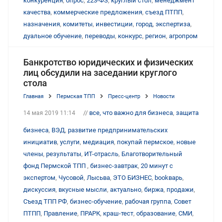
конкуренция
,
опрос
,
223-ФЗ
,
круглый стол
,
менеджмент
качества
,
коммерческие предложения
,
съезд ПТПП
,
назначения
,
комитеты
,
инвестиции
,
город
,
экспертиза
,
дуальное обучение
,
переводы
,
конкурс
,
регион
,
агропром
Банкротство юридических и физических
лиц обсудили на заседании круглого
стола
Главная
Пермская ТПП
Пресс-центр
Новости
//
все, что важно для бизнеса
,
защита
14 мая 2019 11:14
бизнеса
,
ВЭД
,
развитие предпринимательских
инициатив
,
услуги
,
медиация
,
покупай пермское
,
новые
члены
,
результаты
,
ИТ-отрасль
,
Благотворительный
фонд Пермской ТПП
,
бизнес-завтрак
,
20 минут с
экспертом
,
Чусовой
,
Лысьва
,
ЭТО БИЗНЕС
,
bookварь
,
дискуссия
,
вкусные мысли
,
актуально
,
биржа
,
продажи
,
Съезд ТПП РФ
,
бизнес-обучение
,
рабочая группа
,
Совет
ПТПП
,
Правление
,
ПРАРК
,
краш-тест
,
образование
,
СМИ
,