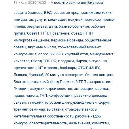
//
все, что важно для бизнеса
,
17 июля 2020 16:58
защита бизнеса
,
ВЭД
,
развитие предпринимательских
инициатив
,
услуги
,
медиация
,
покупай пермское
,
новые
члены
,
результаты
,
дата
,
бизнес-обучение
,
рабочая
группа
,
Совет ПТПП
,
Правление
,
съезд ПТПП
,
импортозамещение
,
пермские бренды
,
общественные
советы
,
вкусные мысли
,
торжественный момент
,
конкуренция
,
опрос
,
223-ФЗ
,
круглый стол
,
менеджмент
качества
,
Съезд ТПП РФ
,
продажи
,
биржа
,
актуально
,
презентация
,
ИТ-отрасль
,
bookварь
,
ЭТО БИЗНЕС
,
Лысьва
,
Чусовой
,
20 минут с экспертом
,
бизнес-завтрак
,
Благотворительный фонд Пермской ТПП
,
вопрос-ответ
,
Гильдия
,
закупки
,
строительство
,
инновации
,
оценка
,
право
,
налоги
,
ГЧП
,
конференция
,
развитие деловых
связей
,
таможня
,
клуб женщин-руководителей
,
форум
,
тренинг
,
семинар
,
выставка
,
страховые взносы
,
интеллектуальная собственность
,
рабочие кадры
,
конкурс
,
благотворительность
,
назначения
,
комитеты
,