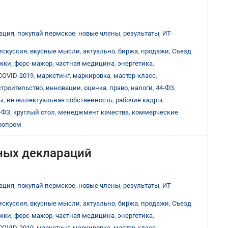
ация
,
покупай пермское
,
новые члены
,
результаты
,
ИТ-
искуссия
,
вкусные мысли
,
актуально
,
биржа
,
продажи
,
Съезд
ижки
,
форс-мажор
,
частная медицина
,
энергетика
,
COVID-2019
,
маркетинг
,
маркировка
,
мастер-класс
,
строительство
,
инновации
,
оценка
,
право
,
налоги
,
44-ФЗ
,
ы
,
интеллектуальная собственность
,
рабочие кадры
,
-ФЗ
,
круглый стол
,
менеджмент качества
,
коммерческие
ропром
ных деклараций
ация
,
покупай пермское
,
новые члены
,
результаты
,
ИТ-
искуссия
,
вкусные мысли
,
актуально
,
биржа
,
продажи
,
Съезд
ижки
,
форс-мажор
,
частная медицина
,
энергетика
,
COVID-2019
,
маркетинг
,
маркировка
,
мастер-класс
,