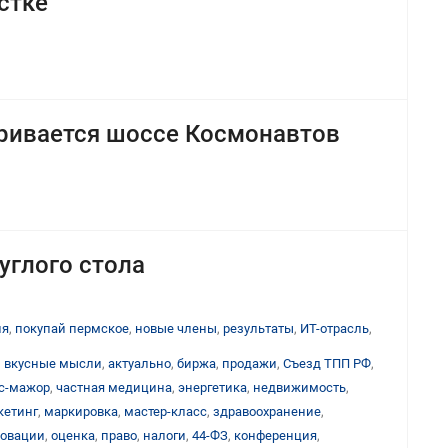
стке
тривается шоссе Космонавтов
углого стола
ия
,
покупай пермское
,
новые члены
,
результаты
,
ИТ-отрасль
,
,
вкусные мысли
,
актуально
,
биржа
,
продажи
,
Съезд ТПП РФ
,
с-мажор
,
частная медицина
,
энергетика
,
недвижимость
,
кетинг
,
маркировка
,
мастер-класс
,
здравоохранение
,
овации
,
оценка
,
право
,
налоги
,
44-ФЗ
,
конференция
,