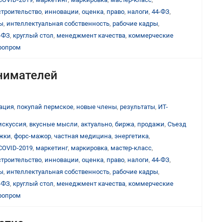
строительство
,
инновации
,
оценка
,
право
,
налоги
,
44-ФЗ
,
ы
,
интеллектуальная собственность
,
рабочие кадры
,
-ФЗ
,
круглый стол
,
менеджмент качества
,
коммерческие
ропром
нимателей
ация
,
покупай пермское
,
новые члены
,
результаты
,
ИТ-
искуссия
,
вкусные мысли
,
актуально
,
биржа
,
продажи
,
Съезд
ижки
,
форс-мажор
,
частная медицина
,
энергетика
,
COVID-2019
,
маркетинг
,
маркировка
,
мастер-класс
,
строительство
,
инновации
,
оценка
,
право
,
налоги
,
44-ФЗ
,
ы
,
интеллектуальная собственность
,
рабочие кадры
,
-ФЗ
,
круглый стол
,
менеджмент качества
,
коммерческие
ропром