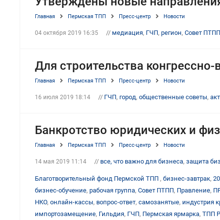
Утверждены новые направления
Главная
Пермская ТПП
Пресс-центр
Новости
//
медиация
,
ГЧП
,
регион
,
Совет ПТП
04 октября 2019 16:35
Для строительства конгрессно-
Главная
Пермская ТПП
Пресс-центр
Новости
//
ГЧП
,
город
,
общественные советы
,
ак
16 июля 2019 18:14
Банкротство юридических и физ
Главная
Пермская ТПП
Пресс-центр
Новости
//
все, что важно для бизнеса
,
защита би
14 мая 2019 11:14
Благотворительный фонд Пермской ТПП
,
бизнес-завтрак
,
20
бизнес-обучение
,
рабочая группа
,
Совет ПТПП
,
Правление
,
П
НКО
,
онлайн-кассы
,
вопрос-ответ
,
самозанятые
,
индустрия к
импортозамещение
,
Гильдия
,
ГЧП
,
Пермская ярмарка
,
ТПП 