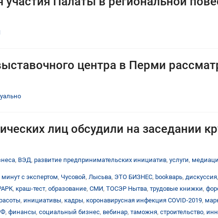
 участия Палаты в региональной пове
П
выставочного центра в Перми рассма
туально
ических лиц обсудили на заседании кр
знеса
,
ВЭД
,
развитие предпринимательских инициатив
,
услуги
,
медиац
 минут с экспертом
,
Чусовой
,
Лысьва
,
ЭТО БИЗНЕС
,
bookварь
,
дискуссия
РАРК
,
краш-тест
,
образование
,
СМИ
,
ТОСЭР Нытва
,
трудовые книжки
,
фор
расоты
,
инициативы
,
кадры
,
коронавирусная инфекция COVID-2019
,
мар
РФ
,
финансы
,
социальный бизнес
,
вебинар
,
таможня
,
строительство
,
инн