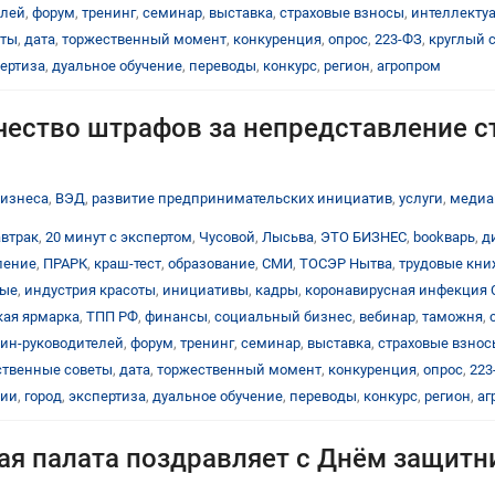
елей
,
форум
,
тренинг
,
семинар
,
выставка
,
страховые взносы
,
интеллекту
еты
,
дата
,
торжественный момент
,
конкуренция
,
опрос
,
223-ФЗ
,
круглый 
ертиза
,
дуальное обучение
,
переводы
,
конкурс
,
регион
,
агропром
чество штрафов за непредставление с
бизнеса
,
ВЭД
,
развитие предпринимательских инициатив
,
услуги
,
медиа
автрак
,
20 минут с экспертом
,
Чусовой
,
Лысьва
,
ЭТО БИЗНЕС
,
bookварь
,
д
ление
,
ПРАРК
,
краш-тест
,
образование
,
СМИ
,
ТОСЭР Нытва
,
трудовые кн
тые
,
индустрия красоты
,
инициативы
,
кадры
,
коронавирусная инфекция 
ая ярмарка
,
ТПП РФ
,
финансы
,
социальный бизнес
,
вебинар
,
таможня
,
ин-руководителей
,
форум
,
тренинг
,
семинар
,
выставка
,
страховые взнос
твенные советы
,
дата
,
торжественный момент
,
конкуренция
,
опрос
,
223
ции
,
город
,
экспертиза
,
дуальное обучение
,
переводы
,
конкурс
,
регион
,
аг
я палата поздравляет с Днём защитн