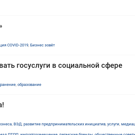
»
ция COVID-2019
,
Бизнес зовёт
ать госуслуги в социальной сфере
хранение
,
образование
!
изнеса
,
ВЭД
,
развитие предпринимательских инициатив
,
услуги
,
медиа
ъезд ПТПП
,
импортозамещение
,
пермские бренды
,
общественные совет