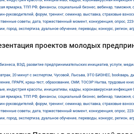
ая ярмарка
,
ТПП РФ
,
финансы
,
социальный бизнес
,
вебинар
,
таможня
,
ин-руководителей
,
форум
,
тренинг
,
семинар
,
выставка
,
страховые взнос
твенные советы
,
дата
,
торжественный момент
,
конкуренция
,
опрос
,
223
ции
,
город
,
экспертиза
,
дуальное обучение
,
переводы
,
конкурс
,
регион
,
аг
резентация проектов молодых предпри
бизнеса
,
ВЭД
,
развитие предпринимательских инициатив
,
услуги
,
меди
автрак
,
20 минут с экспертом
,
Чусовой
,
Лысьва
,
ЭТО БИЗНЕС
,
bookварь
,
д
ление
,
ПРАРК
,
краш-тест
,
образование
,
СМИ
,
ТОСЭР Нытва
,
трудовые кн
тые
,
индустрия красоты
,
инициативы
,
кадры
,
коронавирусная инфекция 
ая ярмарка
,
ТПП РФ
,
финансы
,
социальный бизнес
,
вебинар
,
таможня
,
ин-руководителей
,
форум
,
тренинг
,
семинар
,
выставка
,
страховые взнос
твенные советы
,
дата
,
торжественный момент
,
конкуренция
,
опрос
,
223
ции
,
город
,
экспертиза
,
дуальное обучение
,
переводы
,
конкурс
,
регион
,
аг