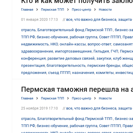
Кто и как может получить закл
Главная
Пермская ТПП
Пресс-центр
Новости
//
все, что важно для бизнеса
,
защита 
01 января 2020 17:13
отрасль
,
Благотворительный фонд Пермской ТПП
,
бизнес-з
ТПП РФ
,
бизнес-обучение
,
рабочая группа
,
Совет ПТПП
,
Прав
недвижимость
,
НКО
,
онлайн-кассы
,
вопрос-ответ
,
самозаня
здравоохранение
,
импортозамещение
,
Гильдия
,
ГЧП
,
Пермск
конференция
,
развитие деловых связей
,
закупки
,
клуб женщ
презентация
,
благотворительность
,
пермские бренды
,
общес
предложения
,
съезд ПТПП
,
назначения
,
комитеты
,
инвести
Пермская таможня перешла на 
Главная
Пермская ТПП
Пресс-центр
Новости
//
все, что важно для бизнеса
,
защита 
25 ноября 2019 17:10
отрасль
,
Благотворительный фонд Пермской ТПП
,
бизнес-з
ТПП РФ
,
бизнес-обучение
,
рабочая группа
,
Совет ПТПП
,
Прав
недвижимость
,
НКО
,
онлайн-кассы
,
вопрос-ответ
,
самозаня