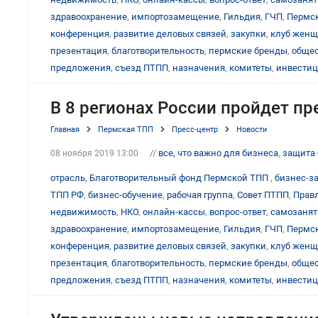
здравоохранение
,
импортозамещение
,
Гильдия
,
ГЧП
,
Пермск
конференция
,
развитие деловых связей
,
закупки
,
клуб женщ
презентация
,
благотворительность
,
пермские бренды
,
общес
предложения
,
съезд ПТПП
,
назначения
,
комитеты
,
инвести
В 8 регионах России пройдет п
Главная
Пермская ТПП
Пресс-центр
Новости
//
все, что важно для бизнеса
,
защита 
08 ноября 2019 13:00
отрасль
,
Благотворительный фонд Пермской ТПП
,
бизнес-з
ТПП РФ
,
бизнес-обучение
,
рабочая группа
,
Совет ПТПП
,
Прав
недвижимость
,
НКО
,
онлайн-кассы
,
вопрос-ответ
,
самозаня
здравоохранение
,
импортозамещение
,
Гильдия
,
ГЧП
,
Пермск
конференция
,
развитие деловых связей
,
закупки
,
клуб женщ
презентация
,
благотворительность
,
пермские бренды
,
общес
предложения
,
съезд ПТПП
,
назначения
,
комитеты
,
инвести