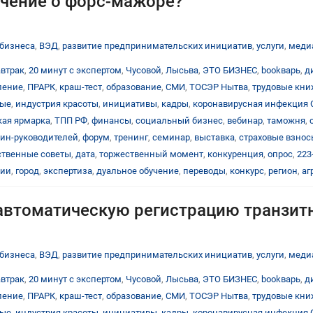
ючение о форс-мажоре?
бизнеса
,
ВЭД
,
развитие предпринимательских инициатив
,
услуги
,
меди
автрак
,
20 минут с экспертом
,
Чусовой
,
Лысьва
,
ЭТО БИЗНЕС
,
bookварь
,
д
ление
,
ПРАРК
,
краш-тест
,
образование
,
СМИ
,
ТОСЭР Нытва
,
трудовые кн
тые
,
индустрия красоты
,
инициативы
,
кадры
,
коронавирусная инфекция 
ая ярмарка
,
ТПП РФ
,
финансы
,
социальный бизнес
,
вебинар
,
таможня
,
ин-руководителей
,
форум
,
тренинг
,
семинар
,
выставка
,
страховые взнос
твенные советы
,
дата
,
торжественный момент
,
конкуренция
,
опрос
,
223
ции
,
город
,
экспертиза
,
дуальное обучение
,
переводы
,
конкурс
,
регион
,
аг
автоматическую регистрацию транзит
бизнеса
,
ВЭД
,
развитие предпринимательских инициатив
,
услуги
,
меди
автрак
,
20 минут с экспертом
,
Чусовой
,
Лысьва
,
ЭТО БИЗНЕС
,
bookварь
,
д
ление
,
ПРАРК
,
краш-тест
,
образование
,
СМИ
,
ТОСЭР Нытва
,
трудовые кн
тые
,
индустрия красоты
,
инициативы
,
кадры
,
коронавирусная инфекция 