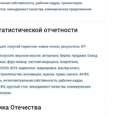
альная собственность
,
рабочие кадры
,
презентация
,
стол
,
менеджмент качества
,
коммерческие предложения
,
татистической отчетности
ция
,
покупай пермское
,
новые члены
,
результаты
,
ИТ-
искуссия
,
вкусные мысли
,
актуально
,
биржа
,
продажи
,
Съезд
ижки
,
форс-мажор
,
частная медицина
,
энергетика
,
COVID-2019
,
маркетинг
,
маркировка
,
мастер-класс
,
строительство
,
инновации
,
оценка
,
право
,
налоги
,
44-ФЗ
,
ы
,
интеллектуальная собственность
,
рабочие кадры
,
-ФЗ
,
круглый стол
,
менеджмент качества
,
коммерческие
ропром
ика Отечества