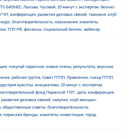
ТО БИЗНЕС
,
Лысьва
,
Чусовой
,
20 минут с экспертом
,
бизнес-
,
ГЧП
,
конференция
,
развитие деловых связей
,
таможня
,
клуб
нкурс
,
благотворительность
,
назначения
,
комитеты
,
рка
,
ТПП РФ
,
финансы
,
социальный бизнес
,
вебинар
ция
,
покупай пермское
,
новые члены
,
результаты
,
вкусные
чение
,
рабочая группа
,
Совет ПТПП
,
Правление
,
съезд ПТПП
,
ндустрия красоты
,
инициативы
,
20 минут с экспертом
,
лаготворительный фонд Пермской ТПП
,
дата
,
конференция
,
,
развитие деловых связей
,
закупки
,
клуб женщин-
я
,
общественные советы
,
благотворительность
,
я
,
пермские бренды
,
комитеты
,
инвестиции
,
город
,