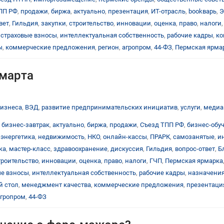
ПП РФ
,
продажи
,
биржа
,
актуально
,
презентация
,
ИТ-отрасль
,
bookварь
,
Э
вет
,
Гильдия
,
закупки
,
строительство
,
инновации
,
оценка
,
право
,
налоги
,
страховые взносы
,
интеллектуальная собственность
,
рабочие кадры
,
ко
ы
,
коммерческие предложения
,
регион
,
агропром
,
44-ФЗ
,
Пермская ярма
 марта
бизнеса
,
ВЭД
,
развитие предпринимательских инициатив
,
услуги
,
медиа
,
бизнес-завтрак
,
актуально
,
биржа
,
продажи
,
Съезд ТПП РФ
,
бизнес-обу
,
энергетика
,
недвижимость
,
НКО
,
онлайн-кассы
,
ПРАРК
,
самозанятые
,
и
ка
,
мастер-класс
,
здравоохранение
,
дискуссия
,
Гильдия
,
вопрос-ответ
,
Б
троительство
,
инновации
,
оценка
,
право
,
налоги
,
ГЧП
,
Пермская ярмарка
ые взносы
,
интеллектуальная собственность
,
рабочие кадры
,
назначени
й стол
,
менеджмент качества
,
коммерческие предложения
,
презентаци
агропром
,
44-ФЗ