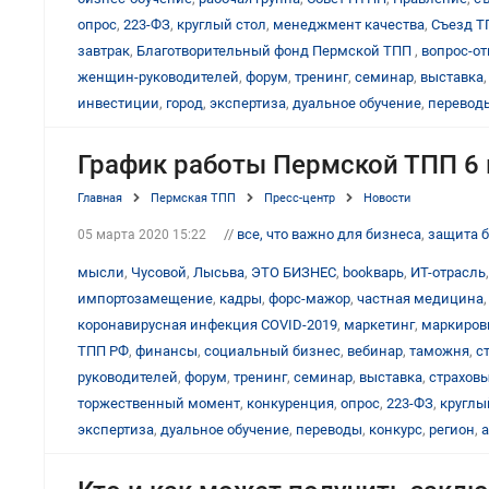
опрос
,
223-ФЗ
,
круглый стол
,
менеджмент качества
,
Съезд Т
завтрак
,
Благотворительный фонд Пермской ТПП
,
вопрос-от
женщин-руководителей
,
форум
,
тренинг
,
семинар
,
выставка
инвестиции
,
город
,
экспертиза
,
дуальное обучение
,
перевод
График работы Пермской ТПП 6
Главная
Пермская ТПП
Пресс-центр
Новости
//
все, что важно для бизнеса
,
защита 
05 марта 2020 15:22
мысли
,
Чусовой
,
Лысьва
,
ЭТО БИЗНЕС
,
bookварь
,
ИТ-отрасль
импортозамещение
,
кадры
,
форс-мажор
,
частная медицина
коронавирусная инфекция COVID-2019
,
маркетинг
,
маркиров
ТПП РФ
,
финансы
,
социальный бизнес
,
вебинар
,
таможня
,
с
руководителей
,
форум
,
тренинг
,
семинар
,
выставка
,
страхов
торжественный момент
,
конкуренция
,
опрос
,
223-ФЗ
,
круглы
экспертиза
,
дуальное обучение
,
переводы
,
конкурс
,
регион
,