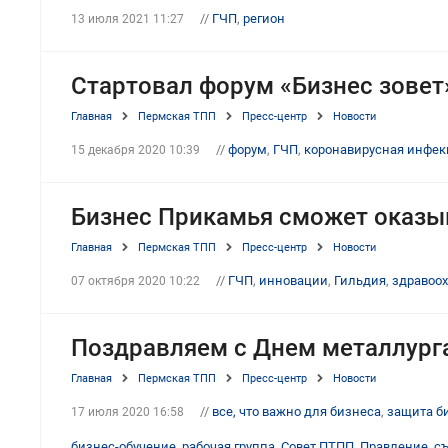
//
ГЧП
,
регион
13 июля 2021 11:27
Стартовал форум «Бизнес зовет
Главная
Пермская ТПП
Пресс-центр
Новости
//
форум
,
ГЧП
,
коронавирусная инфек
15 декабря 2020 10:39
Бизнес Прикамья сможет оказыв
Главная
Пермская ТПП
Пресс-центр
Новости
//
ГЧП
,
инновации
,
Гильдия
,
здравоо
07 октября 2020 10:22
Поздравляем с Днем металлурга
Главная
Пермская ТПП
Пресс-центр
Новости
//
все, что важно для бизнеса
,
защита б
17 июля 2020 16:58
бизнес-обучение
,
рабочая группа
,
Совет ПТПП
,
Правление
,
с