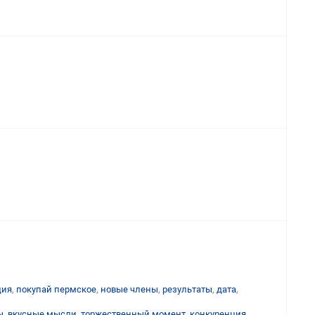
ция
,
покупай пермское
,
новые члены
,
результаты
,
дата
,
ы
,
вкусные мысли
,
торжественный момент
,
конкуренция
,