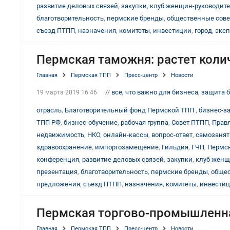
развитие деловых связей
,
закупки
,
клуб женщин-руководит
благотворительность
,
пермские бренды
,
общественные сов
съезд ПТПП
,
назначения
,
комитеты
,
инвестиции
,
город
,
эксп
Пермская таможня: растет коли
Главная
Пермская ТПП
Пресс-центр
Новости
//
все, что важно для бизнеса
,
защита 
19 марта 2019 16:46
отрасль
,
Благотворительный фонд Пермской ТПП
,
бизнес-з
ТПП РФ
,
бизнес-обучение
,
рабочая группа
,
Совет ПТПП
,
Прав
недвижимость
,
НКО
,
онлайн-кассы
,
вопрос-ответ
,
самозаня
здравоохранение
,
импортозамещение
,
Гильдия
,
ГЧП
,
Пермск
конференция
,
развитие деловых связей
,
закупки
,
клуб женщ
презентация
,
благотворительность
,
пермские бренды
,
общес
предложения
,
съезд ПТПП
,
назначения
,
комитеты
,
инвести
Пермская торгово-промышленна
Главная
Пермская ТПП
Пресс-центр
Новости