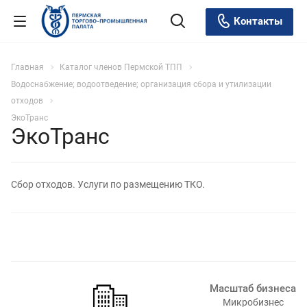
Контакты
Главная
Каталог членов Пермской ТПП
Водоснабжение; водоотведение; организация сбора и утилизации
отходов
ЭкоТранс
ЭкоТранс
Сбор отходов. Услуги по размещению ТКО.
Масштаб бизнеса
Микробизнес