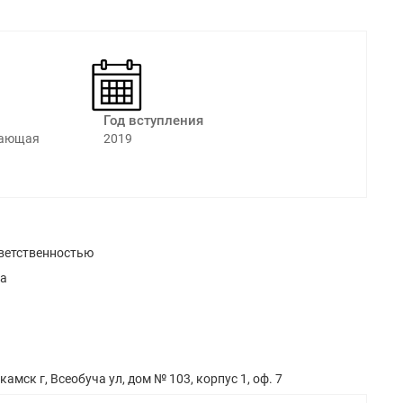
Год вступления
вающая
2019
ветственностью
на
амск г, Всеобуча ул, дом № 103, корпус 1, оф. 7