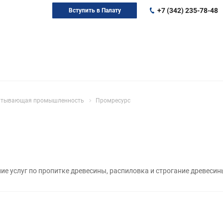
+7 (342) 235-78-48
Вступить в Палату
батывающая промышленность
Промресурс
ие услуг по пропитке древесины, распиловка и строгание древесин