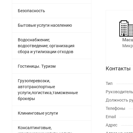
Безопасность
Бытовые услуги населению
Масш
Водоснабжение;
водоотведение; организация
Микр
сбора и утилизации отходов
Гостиницы. Туризм
Контакты
Грузоперевозки,
Тип
автотранспортные
Руководител
услуги,логистика,таможенные
брокеры
Должность р
Телефоны
Клининговые услуги
Email
Адрес
Консалтинговые,