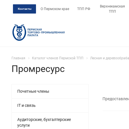
Верхнекамская
О Пермском крае
ТПП РФ
Контакты
ТПП
Главная
Каталог членов Пермской ТПП
Лесная и деревообра
Промресурс
Почетные члены
Предоставлен
IT и связь
Аудиторские, бухгалтерские
услуги