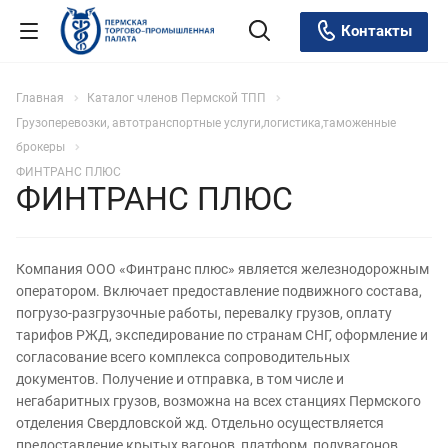
Контакты
Главная
Каталог членов Пермской ТПП
Грузоперевозки, автотранспортные услуги,логистика,таможенные
брокеры
ФИНТРАНС ПЛЮС
ФИНТРАНС ПЛЮС
Компания ООО «Финтранс плюс» является железнодорожным
оператором. Включает предоставление подвижного состава,
погрузо-разгрузочные работы, перевалку грузов, оплату
тарифов РЖД, экспедирование по странам СНГ, оформление и
согласование всего комплекса сопроводительных
документов. Получение и отправка, в том числе и
негабаритных грузов, возможна на всех станциях Пермского
отделения Свердловской жд. Отдельно осуществляется
предоставление крытых вагонов, платформ, полувагонов.