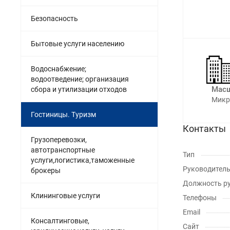
Безопасность
Бытовые услуги населению
Водоснабжение;
водоотведение; организация
Масш
сбора и утилизации отходов
Микр
Гостиницы. Туризм
Контакты
Грузоперевозки,
автотранспортные
Тип
услуги,логистика,таможенные
Руководител
брокеры
Должность р
Клининговые услуги
Телефоны
Email
Консалтинговые,
Сайт