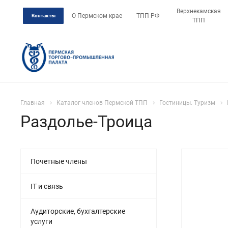
Верхнекамская
О Пермском крае
ТПП РФ
Контакты
ТПП
Главная
Каталог членов Пермской ТПП
Гостиницы. Туризм
Раздолье-Троица
Почетные члены
IT и связь
Аудиторские, бухгалтерские
услуги