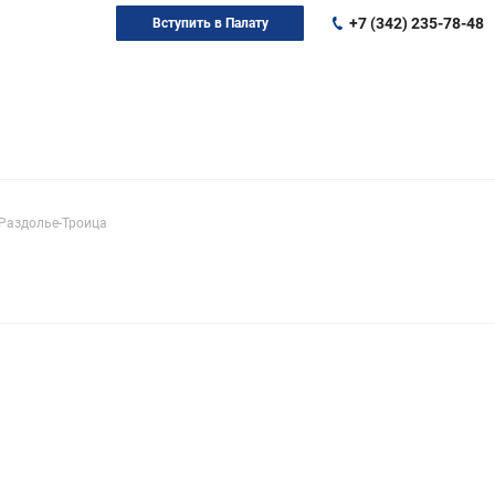
+7 (342) 235-78-48
Вступить в Палату
Раздолье-Троица