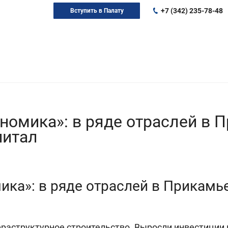
+7 (342) 235-78-48
Вступить в Палату
номика»: в ряде отраслей в 
питал
ика»: в ряде отраслей в Прикамь
раструктурное строительство. Выросли инвестиции в