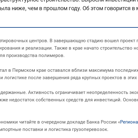
ыла ниже, чем в прошлом году. Об этом говорится в
ортировочных центров. В завершающую стадию вошел проект 
ирования и реализации. Также в крае начато строительство н
для производства полимеров.
тал в Пермском крае оставался вблизи максимума последних 
 логистике после завершения ряда крупных проектов в этих 
держанные. Активность ограничивает неопределенность экон
акже недостаток собственных средств для инвестиций. Осно
ономики читайте в очередном докладе Банка России «
Региона
мпортные поставки и логистика грузоперевозок.