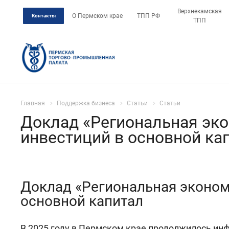
Верхнекамская
О Пермском крае
ТПП РФ
Контакты
ТПП
Главная
Поддержка бизнеса
Статьи
Статьи
Доклад «Региональная эко
инвестиций в основной ка
Доклад «Региональная эконом
основной капитал
В 2025 году в Пермском крае продолжилось инф