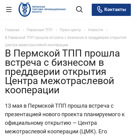
Контакты
Главная
Пермская ТПП
Пресс-центр
Новости
В Пермской ТПП прошла встреча с бизнесом в преддверии открытия
Центра межотраслевой кооперации
В Пермской ТПП прошла
встреча с бизнесом в
преддверии открытия
Центра межотраслевой
кооперации
13 мая в Пермской ТПП прошла встреча с
презентацией нового проекта планируемого к
официальному открытию — Центра
межотраслевой кооперации (ЦМК). Его