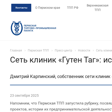
Верхнекамская
О Пермском крае
ТПП РФ
Контакты
ТПП
Главная
Пермская ТПП
Пресс-центр
Новости
Сеть клини
Сеть клиник «Гутен Таг»: 
Дмитрий Карпинский, собственник сети клиник «
23 сентября 2025
Напомним, что Пермская ТПП запустила рубрику, посвя
проектов, истории их предпринимательской деятельнос