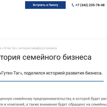
+7 (342) 235-78-48
Вступить в Палату
к «Гутен Таг»: история семейного бизнеса
история семейного бизнеса
Гутен Таг», поделился историей развития бизнеса.
щенную семейному предпринимательству, в которой будет рас
ти и компаний, а также внимание будет обращено на семейны