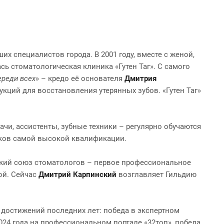
х специалистов города. В 2001 году, вместе с женой,
сь стоматологическая клиника «Гутен Таг». С самого
ереди всех
» – кредо её основателя
Дмитрия
кций для восстановления утерянных зубов. «Гутен Таг»
чи, ассистенты, зубные техники – регулярно обучаются
иков самой высокой квалификации.
кий союз стоматологов – первое профессиональное
ой. Сейчас
Дмитрий Карпинский
возглавляет Гильдию
и достижений последних лет: победа в экспертном
24 года на профессиональном портале «32топ», победа