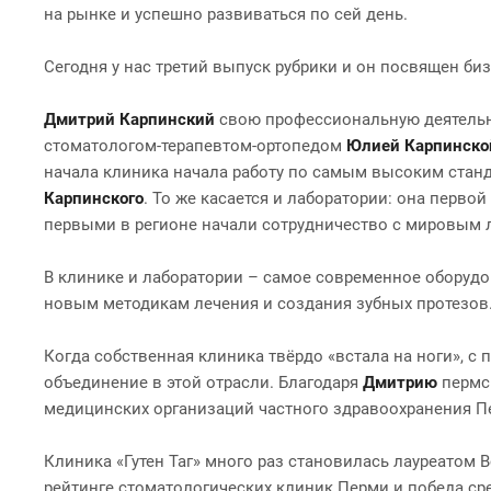
на рынке и успешно развиваться по сей день.
Сегодня у нас третий выпуск рубрики и он посвящен би
Дмитрий Карпинский
свою профессиональную деятельнос
стоматологом-терапевтом-ортопедом
Юлией Карпинско
начала клиника начала работу по самым высоким стан
Карпинского
. То же касается и лаборатории: она перв
первыми в регионе начали сотрудничество с мировым 
В клинике и лаборатории – самое современное оборудов
новым методикам лечения и создания зубных протезов.
Когда собственная клиника твёрдо «встала на ноги», с 
объединение в этой отрасли. Благодаря
Дмитрию
пермс
медицинских организаций частного здравоохранения 
Клиника «Гутен Таг» много раз становилась лауреатом 
рейтинге стоматологических клиник Перми и победа ср