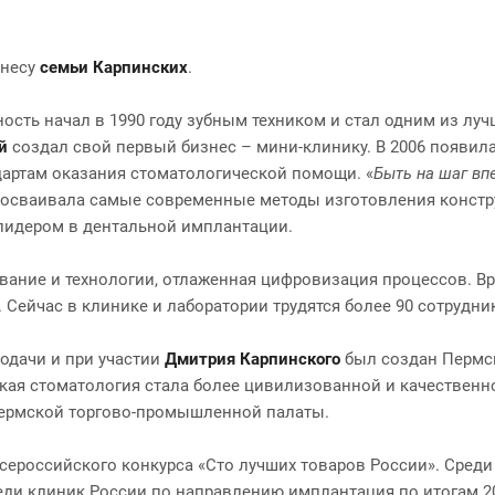
знесу
семьи Карпинских
.
ть начал в 1990 году зубным техником и стал одним из лучши
й
создал свой первый бизнес – мини-клинику. В 2006 появила
дартам оказания стоматологической помощи. «
Быть на шаг вп
ой осваивала самые современные методы изготовления констру
лидером в дентальной имплантации.
ание и технологии, отлаженная цифровизация процессов. Вра
 Сейчас в клинике и лаборатории трудятся более 90 сотрудн
подачи и при участии
Дмитрия Карпинского
был создан Пермс
кая стоматология стала более цивилизованной и качественн
Пермской торгово-промышленной палаты.
Всероссийского конкурса «Сто лучших товаров России». Сред
еди клиник России по направлению имплантация по итогам 20