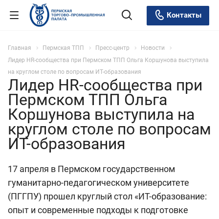
Контакты
Главная
Пермская ТПП
Пресс-центр
Новости
Лидер HR-сообщества при Пермском ТПП Ольга Коршунова выступила
на круглом столе по вопросам ИТ-образования
Лидер HR-сообщества при
Пермском ТПП Ольга
Коршунова выступила на
круглом столе по вопросам
ИТ-образования
17 апреля в Пермском государственном
гуманитарно-педагогическом университете
(ПГГПУ) прошел круглый стол «ИТ-образование:
опыт и современные подходы к подготовке