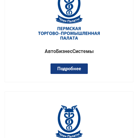
АвтоБизнесСистемы
Подробнее