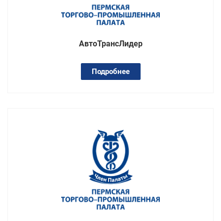
АвтоТрансЛидер
Подробнее